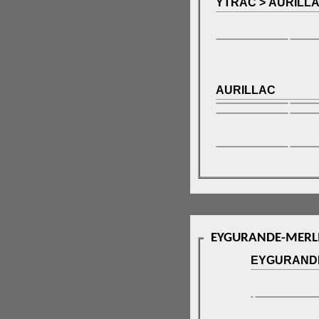
YTRAC > AURILL
AURILLAC
EYGURANDE-MERLI
EYGURANDE