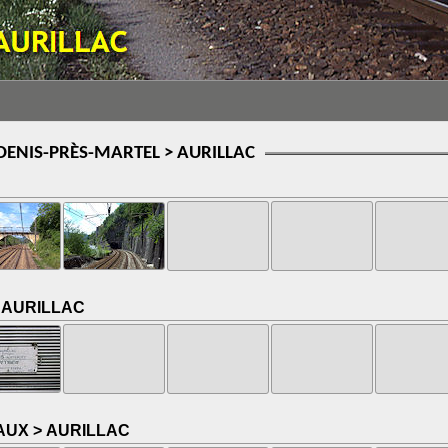
-DENIS-PRÈS-MARTEL > AURILLAC
> AURILLAC
AUX > AURILLAC