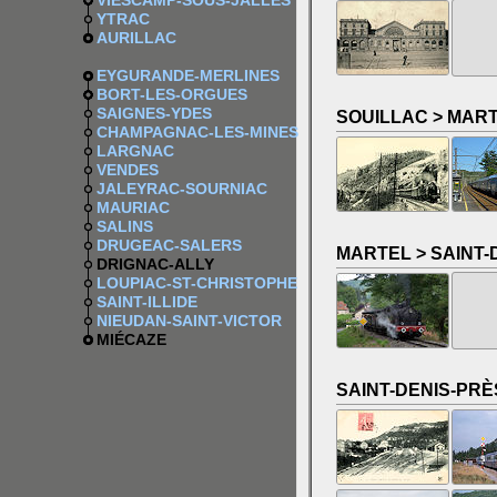
VIESCAMP-SOUS-JALLÈS
YTRAC
AURILLAC
EYGURANDE-MERLINES
BORT-LES-ORGUES
SAIGNES-YDES
SOUILLAC > MAR
CHAMPAGNAC-LES-MINES
LARGNAC
VENDES
JALEYRAC-SOURNIAC
MAURIAC
SALINS
DRUGEAC-SALERS
MARTEL > SAINT
DRIGNAC-ALLY
LOUPIAC-ST-CHRISTOPHE
SAINT-ILLIDE
NIEUDAN-SAINT-VICTOR
MIÉCAZE
SAINT-DENIS-PR