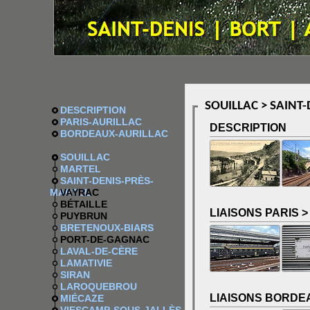
SOUILLAC > SAINT
DESCRIPTION
PARIS-AURILLAC
DESCRIPTION
BORDEAUX-AURILLAC
SOUILLAC
MARTEL
SAINT-DENIS-PRÈS-
MARTEL
VAYRAC
BÉTAILLE
LIAISONS PARIS 
PUYBRUN
BRETENOUX-BIARS
PORT-DE-GAGNAC
LAVAL-DE-CÈRE
LAMATIVIE
SIRAN
LAROQUEBROU
LIAISONS BORDE
MIÉCAZE