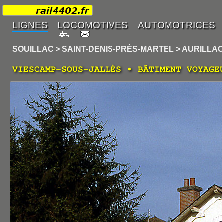
SOUILLAC > SAINT-DENIS-PRÈS-MARTEL > AURILLA
VIESCAMP-SOUS-JALLÈS • BÂTIMENT VOYAGE