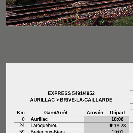
EXPRESS 5491/4952
AURILLAC > BRIVE-LA-GAILLARDE
Km
Gare/Arrêt
Arrivée
Départ
0
Aurillac
18:06
24
Laroquebrou
✟
18:28
59
Bretenoux-Biars
19:01