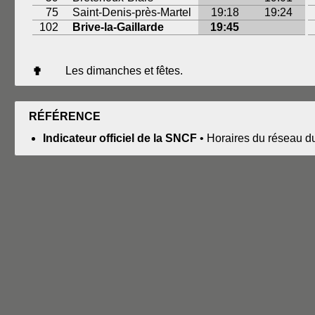
75
Saint-Denis-près-Martel
19:18
19:24
102
Brive-la-Gaillarde
19:45
Les dimanches et fêtes.
✟
RÉFÉRENCE
Indicateur officiel de la SNCF
• Horaires du réseau d