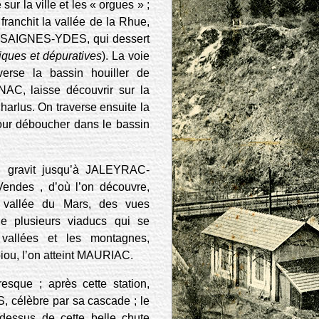
ur la ville et les « orgues » ;
franchit la vallée de la Rhue,
r SAIGNES-YDES, qui dessert
tiques et dépuratives
). La voie
verse la bassin houiller de
, laisse découvrir sur la
Charlus. On traverse ensuite la
ur déboucher dans le bassin
n gravit jusqu’à JALEYRAC-
endes , d’où l’on découvre,
e vallée du Mars, des vues
e plusieurs viaducs qui se
vallées et les montagnes,
biou, l’on atteint MAURIAC.
esque ; après cette station,
S, célèbre par sa cascade ; le
dessus de cette belle chute