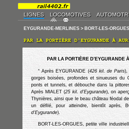
EYGURANDE-MERLINES > BORT-LES-ORGUES
PAR LA PORTIÈRE D'EYGURANDE À AUR
PAR LA PORTIÈRE D'EYGURANDE À
“ Après EYGURANDE (
426 kil. de Paris
),
gorges boisées, profondes et sinueuses du C
ponts et tunnels, et débouche dans la pittor
Après MIALET (
25 kil. d’Eygurande
), on aper
Thynières, ainsi que le beau château féodal d
un défilé, pour atteindre, bientôt après
d’Eygurande
).
BORT-LES-ORGUES, petite ville industrielle