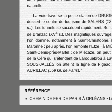
naturelle.
La voie traverse la petite station de DRUG
dessert le centre de tourisme de SALERS (
12
m.
). Les tunnels se succèdent rapidement. Bell
e
de Branzac (XV
s.). Des magnifiques ouvrages 
l’on domine, notamment à Saint-Christophe, 
Maronne ; peu après, l’on remonte l’Etze ; à MIÉ
Saint-Denis-près-Martel ; de Miécaze, on peut a
de la Cère qui s’étendent de Laroquebrou à L
SOUS-JALLÈS on atteint la ligne de Figeac 
AURILLAC
(559 kil. de Paris
). ”
RÉFÉRENCE
CHEMIN DE FER DE PARIS À ORLÉANS • Livret-