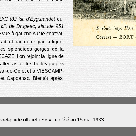
EAC (
82 kil. d’Eygurande
) qui
 kil. de Drugeac, altitude 951
e vue à gauche sur le château
d’art parcourus par la ligne,
les splendides gorges de la
CAZE, l’on rejoint la ligne de
ller visiter les belles gorges
aval-de-Cère, et à VIESCAMP-
et Capdenac. Bientôt après,
guide officiel • Service d'été au 15 mai 1933