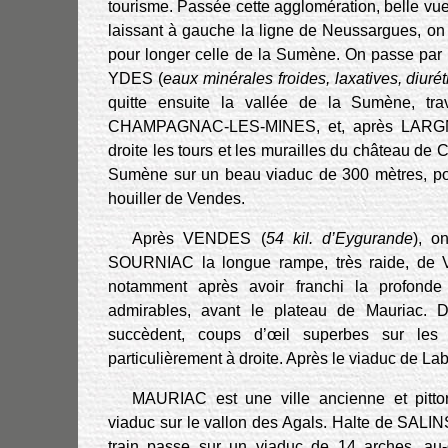
tourisme. Passée cette agglomération, belle vue s
laissant à gauche la ligne de Neussargues, on 
pour longer celle de la Sumène. On passe pa
YDES (
eaux minérales froides, laxatives, diuré
quitte ensuite la vallée de la Sumène, tra
CHAMPAGNAC-LES-MINES, et, après LARGNAC
droite les tours et les murailles du château de 
Sumène sur un beau viaduc de 300 mètres, po
houiller de Vendes.
Après VENDES (
54 kil. d’Eygurande
), o
SOURNIAC la longue rampe, très raide, de V
notamment après avoir franchi la profond
admirables, avant le plateau de Mauriac. D
succèdent, coups d’œil superbes sur les 
particulièrement à droite. Après le viaduc de La
MAURIAC est une ville ancienne et pittor
viaduc sur le vallon des Agals. Halte de SALIN
train passe sur un viaduc de 14 arches, au-