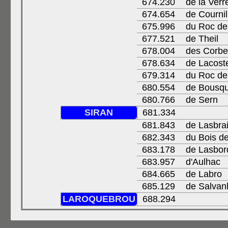
674.230
de la Verr
674.654
de Cournil
675.996
du Roc de
677.521
de Theil
678.004
des Corb
678.634
de Lacost
679.314
du Roc de 
680.554
de Bousq
680.766
de Sern
SIRAN
681.334
681.843
de Lasbrai
682.343
du Bois de
683.178
de Lasbor
683.957
d'Aulhac
684.665
de Labro
685.129
de Salvan
LAROQUEBROU
688.294