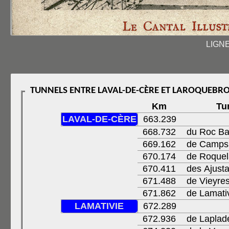
LIGNE
Km
Tu
LAVAL-DE-CÈRE
663.239
668.732
du Roc Bas
669.162
de Camps
670.174
de Roque
670.411
des Ajust
671.488
de Vieyre
671.862
de Lamati
LAMATIVIE
672.289
672.936
de Laplad