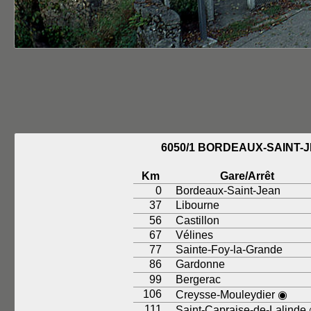
6050/1 BORDEAUX-SAINT-
Km
Gare/Arrêt
0
Bordeaux-Saint-Jean
37
Libourne
56
Castillon
67
Vélines
77
Sainte-Foy-la-Grande
86
Gardonne
99
Bergerac
106
Creysse-Mouleydier ◉
111
Saint-Capraise-de-Lalinde