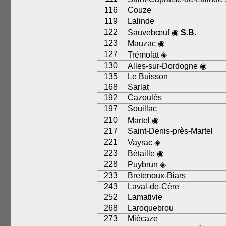
116
Couze
119
Lalinde
122
Sauvebœuf ◉
S.B.
123
Mauzac ◉
127
Trémolat ◈
130
Alles-sur-Dordogne ◉
135
Le Buisson
168
Sarlat
192
Cazoulès
197
Souillac
210
Martel ◉
217
Saint-Denis-près-Martel
221
Vayrac ◈
223
Bétaille ◉
228
Puybrun ◈
233
Bretenoux-Biars
243
Laval-de-Cère
252
Lamativie
268
Laroquebrou
273
Miécaze