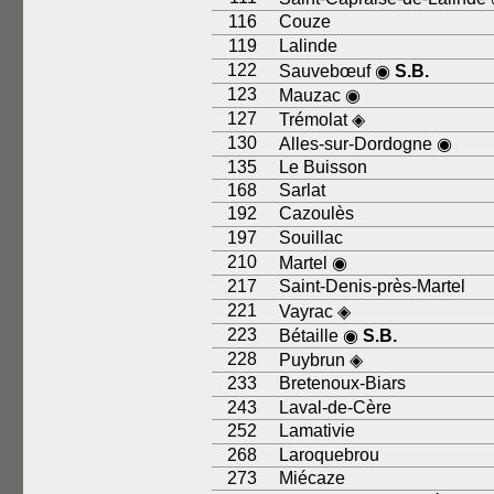
116
Couze
119
Lalinde
122
Sauvebœuf ◉
S.B.
123
Mauzac ◉
127
Trémolat ◈
130
Alles-sur-Dordogne ◉
135
Le Buisson
168
Sarlat
192
Cazoulès
197
Souillac
210
Martel ◉
217
Saint-Denis-près-Martel
221
Vayrac ◈
223
Bétaille ◉
S.B.
228
Puybrun ◈
233
Bretenoux-Biars
243
Laval-de-Cère
252
Lamativie
268
Laroquebrou
273
Miécaze