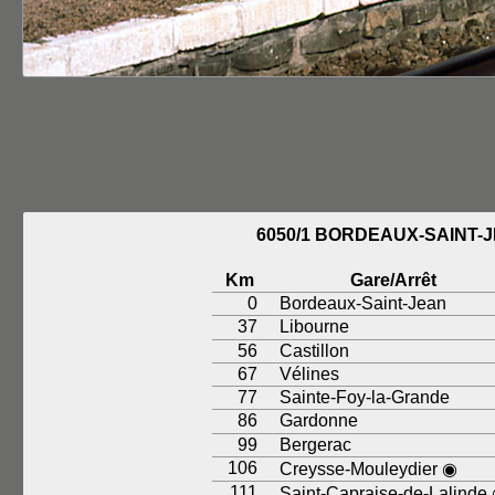
6050/1 BORDEAUX-SAINT-
Km
Gare/Arrêt
0
Bordeaux-Saint-Jean
37
Libourne
56
Castillon
67
Vélines
77
Sainte-Foy-la-Grande
86
Gardonne
99
Bergerac
106
Creysse-Mouleydier ◉
111
Saint-Capraise-de-Lalinde