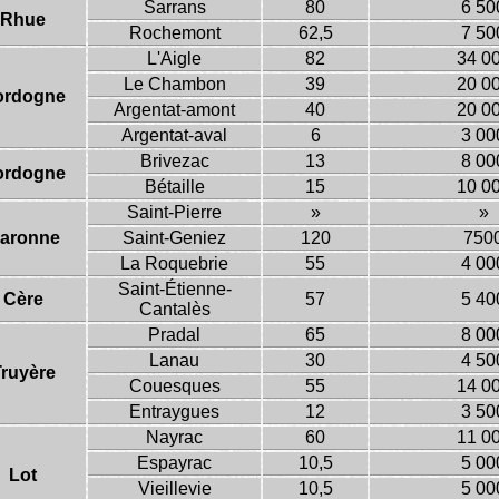
Sarrans
80
6 50
Rhue
Rochemont
62,5
7 50
L'Aigle
82
34 0
Le Chambon
39
20 0
ordogne
Argentat-amont
40
20 0
Argentat-aval
6
3 00
Brivezac
13
8 00
ordogne
Bétaille
15
10 0
Saint-Pierre
»
»
aronne
Saint-Geniez
120
750
La Roquebrie
55
4 00
Saint-Étienne-
Cère
57
5 40
Cantalès
Pradal
65
8 00
Lanau
30
4 50
ruyère
Couesques
55
14 0
Entraygues
12
3 50
Nayrac
60
11 0
Espayrac
10,5
5 00
Lot
Vieillevie
10,5
5 00