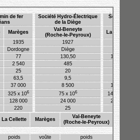
in de fer
Société Hydro-Électrique
Société Hydr
léans
de la Diège
de la
Val-Beneyte
e
Marèges
La Mativie
L
(Roche-le-Peyroux)
1935
1927
1928
Dordogne
Diège
Cère
77
130,50
138,50
2 540
485
830
25
20
19
63,5
9,5
16
37 000
8 500
16 000
6
6
6
325 x 10
75 x 10
140 x 10
128 000
24 000
26 000
220
25
29
Val-Beneyte
La Cellette
Marèges
(Roche-le-Peyroux)
poids
voûte
poids