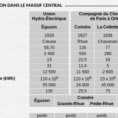
ON DANS LE MASSIF CENTRAL
Union
Compagnie du Chem
Hydro-Électrique
de Paris à Or
Éguzon
Coindre
La Cellett
1926
1927
1936
Creuse
Rhue
Chavanon
58,70
126
77
2 400
550
280
13
22,5
18
31
12,4
5
12 500
11 500
2 600
6
6
6
ne (kWh)
110 x 10
110 x 10
23 x 10
55 000
24 000
45 000
130
25,5
75
Coindre
Éguzon
Grande-Rhue
Petite-Rhue
poids
poids
poids