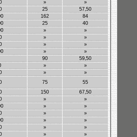
0
»
»
0
25
57,50
00
162
84
00
25
40
00
»
»
0
»
»
0
»
»
00
»
»
90
59,50
0
»
»
0
»
»
0
75
55
0
150
67,50
0
»
»
00
»
»
0
»
»
00
»
»
0
»
»
0
»
»