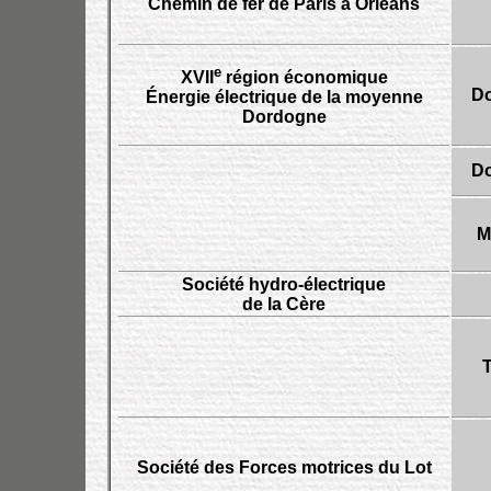
Chemin de fer de Paris à Orléans
e
XVII
région économique
D
Énergie électrique de la moyenne
Dordogne
D
M
Société hydro-électrique
de la Cère
T
Société des Forces motrices du Lot