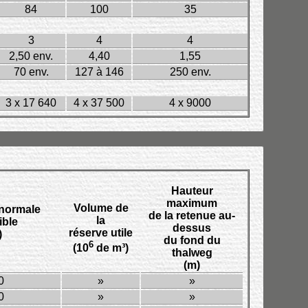
84
100
35
3
4
4
2,50 env.
4,40
1,55
70 env.
127 à 146
250 env.
29
3 x 17 640
4 x 37 500
4 x 9000
4 x 7 500 •
Hauteur
maximum
Volume de
normale
de la retenue au-
la
ible
dessus
réserve utile
)
du fond du
6
(10
de m³)
thalweg
(m)
0
»
»
0
»
»