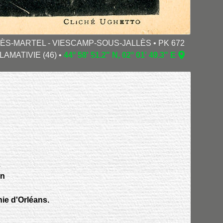
RÈS-MARTEL - VIESCAMP-SOUS-JALLÈS • PK 672
LAMATIVIE (46) •
44° 58' 51.2" N, 02° 01' 49.3" E
L
on
ie d'Orléans.