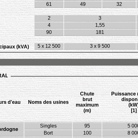
61
49
32
2
3
4
1,55
90
181
5 x 12 500
3 x 9 500
cipaux (kVA)
RAL
Chute
Puissance 
brut
dispon
rs d'eau
Noms des usines
maximum
(kW
(m)
[1]
Singles
95
5 00
ordogne
Bort
100
8 00