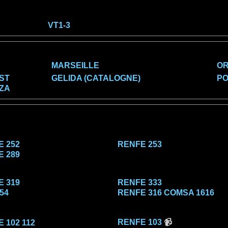
VT1-3
MARSEILLE
O
ST
GELIDA (CATALOGNE)
P
ZA
 252
RENFE 253
 289
 319
RENFE 333
54
RENFE 316 COMSA 1616
RENFE 103
📹
 102 112