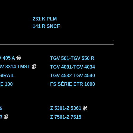
231 K PLM
141 R SNCF
 405 A
📹
TGV 501-TGV 550 R
GV 3314 TMST
📹
TGV 4001-TGV 4034
GIRAIL
TGV 4532-TGV 4540
E 100
FS SÉRIE ETR 1000
Z 5301-Z 5361
📹
5
3
📹
Z 7501-Z 7515