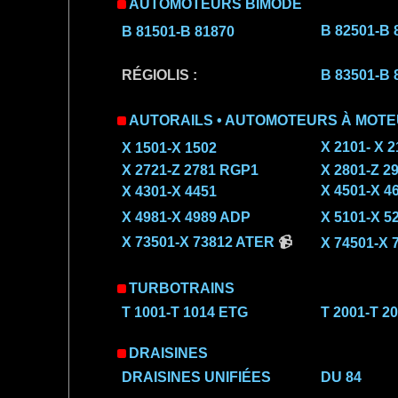
AUTOMOTEURS BIMODE
B 82501-B 
B 81501-B 81870
RÉGIOLIS :
B 83501-B 
AUTORAILS • AUTOMOTEURS À MOT
X 2101- X 2
X 1501-X 1502
X 2721-Z 2781 RGP1
X 2801-Z 2
X 4501-X 4
X 4301-X 4451
X 4981-X 4989 ADP
X 5101-X 5
X 73501-X 73812 ATER
📹
X 74501-X 
TURBOTRAINS
T 1001-T 1014 ETG
T 2001-T 2
DRAISINES
DRAISINES UNIFIÉES
DU 84