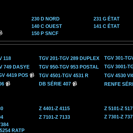
230 D NORD
231 G ÉTAT
140 C OUEST
141 C ÉTAT

150 P SNCF
TGV 301-TGV
V 118
TGV 201-TGV 289 DUPLEX
TGV 3001-T
V 749 DASYE
TGV 950-TGV 953 POSTAL
GV 4419 POS
📹
TGV 4501-TGV 4531 R
TGV 4530 VI
06
📹
DB SÉRIE 407
📹
RENFE SÉRI
80
Z 4401-Z 4115
Z 5101-Z 517
Z 7301-Z 737
04
Z 7101-Z 7133
7384
15254 RATP