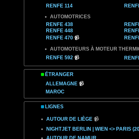
RENFE 114
RENFE
AUTOMOTRICES
RENFE 438
RENFE
RENFE 448
RENFE
RENFE 470
📹
RENFE
AUTOMOTEURS À MOTEUR THERMI
RENFE 592
📹
RENFE
ÉTRANGER
ALLEMAGNE
📹
MAROC
LIGNES
AUTOUR DE LIÈGE
📹
NIGHTJET BERLIN | WIEN <> PARIS (20
AUTOUR DE NAMUR