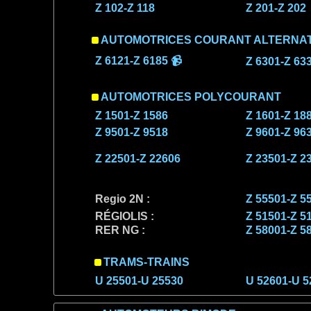
Z 102-Z 118
Z 201-Z 202
AUTOMOTRICES COURANT ALTERNAT
Z 6121-Z 6185 📹
Z 6301-Z 63
AUTOMOTRICES POLYCOURANT
Z 1501-Z 1586
Z 1601-Z 18
Z 9501-Z 9518
Z 9601-Z 96
Z 22501-Z 22606
Z 23501-Z 2
Regio 2N :
Z 55501-Z 5
RÉGIOLIS :
Z 51501-Z 5
RER NG :
Z 58001-Z 5
TRAMS-TRAINS
U 25501-U 25530
U 52601-U 5