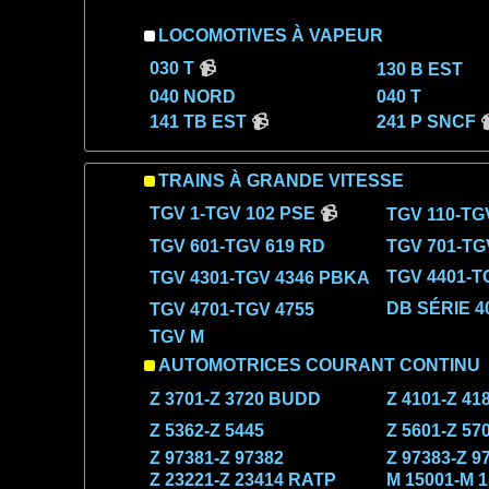
LOCOMOTIVES À VAPEUR
030 T
📹
130 B EST
040 NORD
040 T
141 TB EST
📹
241 P SNCF

TRAINS À GRANDE VITESSE
TGV 1-TGV 102 PSE
📹
TGV 110-TG
TGV 601-TGV 619 RD
TGV 701-TG
TGV 4401-T
TGV 4301-TGV 4346 PBKA
DB SÉRIE 4
TGV 4701-TGV 4755
TGV M
AUTOMOTRICES COURANT CONTINU
Z 3701-Z 3720 BUDD
Z 4101-Z 41
Z 5362-Z 5445
Z 5601-Z 57
Z 97381-Z 97382
Z 97383-Z 9
Z 23221-Z 23414 RATP
M 15001-M 