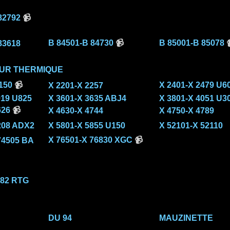
82792
📹
B 84501-B 84730
📹
B 85001-B 85078

83618
EUR THERMIQUE
150
📹
X 2401-X 2479 U6
X 2201-X 2257
919 U825
X 3601-X 3635 ABJ4
X 3801-X 4051 U3
626
📹
X 4630-X 4744
X 4750-X 4789
208 ADX2
X 5801-X 5855 U150
X 52101-X 52110
X 76501-X 76830 XGC
📹
74505 BA
082 RTG
DU 94
MAUZINETTE