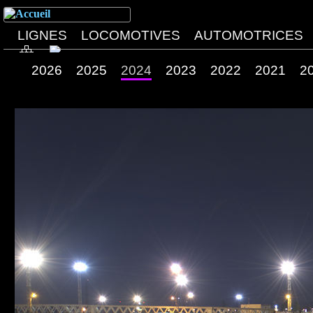
2026
2025
2024
2023
2022
2021
2