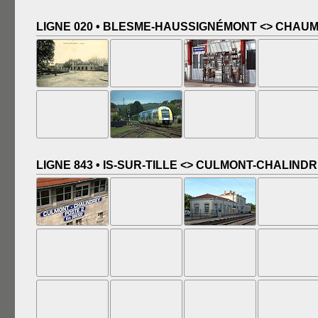
LIGNE 020 • BLESME-HAUSSIGNÉMONT <> CHAU
LIGNE 843 • IS-SUR-TILLE <> CULMONT-CHALINDRE