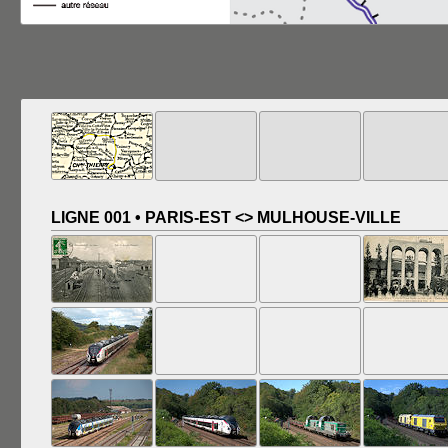
LIGNE 001 • PARIS-EST <> MULHOUSE-VILLE