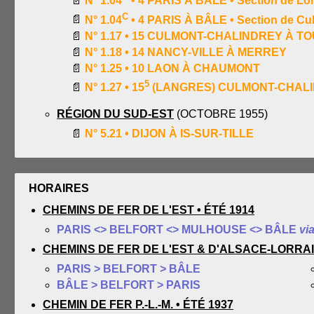
📄
N° 1.04
• 4 PARIS À BÂLE • Section de Lo
C
📄
N° 1.04
• 4 PARIS À BÂLE • Section de Cul
📄
N° 1.17 • 15 CULMONT-CHALINDREY À T
📄
N° 1.18 • 14 NANCY-VILLE À MERREY
📄
N° 1.25 • 10 LAON À CHAUMONT
5
📄
N° 1.27 • 15
(LANGRES) CULMONT-CHALIN
RÉGION DU SUD-EST
(OCTOBRE 1955)
📄
N° 5.21 • DIJON À IS-SUR-TILLE
HORAIRES
CHEMINS DE FER DE L'EST • ÉTÉ 1914
PARIS <> BELFORT <> MULHOUSE <> BÂLE
vi
CHEMINS DE FER DE L'EST & D'ALSACE-LORRAIN
PARIS > BELFORT > BÂLE
BÂLE > BELFORT > PARIS
CHEMIN DE FER P.-L.-M. • ÉTÉ 1937