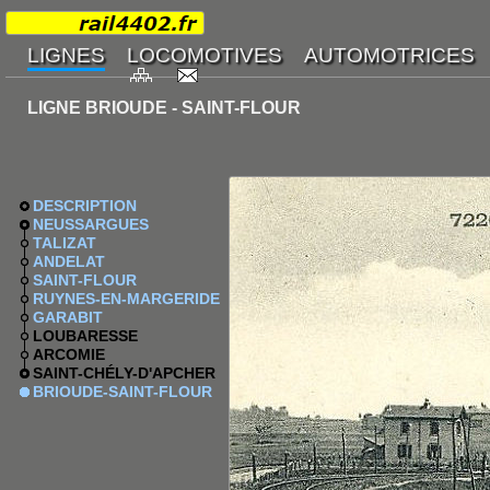
LIGNE BRIOUDE - SAINT-FLOUR
DESCRIPTION
NEUSSARGUES
TALIZAT
ANDELAT
SAINT-FLOUR
RUYNES-EN-MARGERIDE
GARABIT
LOUBARESSE
ARCOMIE
SAINT-CHÉLY-D'APCHER
BRIOUDE-SAINT-FLOUR