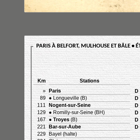
PARIS À BELFORT, MULHOUSE ET BÂLE • É
Km
Stations
»
Paris
D
89
● Longueville (B)
D
111
Nogent-sur-Seine
D
129
● Romilly-sur-Seine (BH)
D
167
●
Troyes
(B)
D
221
Bar-sur-Aube
D
229
Bayel (halte)