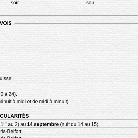
soir
soir
NVOIS
Suisse.
0 à 24).
inuit à midi et de midi à minuit)
ICULARITÉS
er
 1
au 2) au
14 septembre
(nuit du 14 au 15).
is-Belfort.