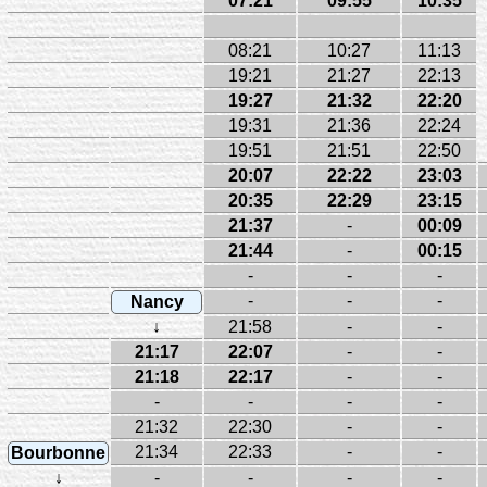
07:21
09:55
10:35
08:21
10:27
11:13
19:21
21:27
22:13
19:27
21:32
22:20
19:31
21:36
22:24
19:51
21:51
22:50
20:07
22:22
23:03
20:35
22:29
23:15
21:37
-
00:09
21:44
-
00:15
-
-
-
-
-
-
Nancy
↓
21:58
-
-
21:17
22:07
-
-
21:18
22:17
-
-
-
-
-
-
21:32
22:30
-
-
21:34
22:33
-
-
Bourbonne
↓
-
-
-
-