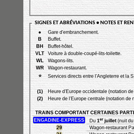
SIGNES ET ABRÉVIATIONS • NOTES ET RE
●
Gare d'embranchement.
B
Buffet.
BH
Buffet-hôtel.
VLT
Voiture à double-coupé-lits-toilette.
WL
Wagons-lits.
WR
Wagon-restaurant.
⭐
Services directs entre l'Angleterre et la 
(1)
Heure d'Europe occidentale (notation de 
(2)
Heure de l'Europe centrale (notation de m
TRAINS COMPORTANT CERTAINES PART
er
ENGADINE-EXPRESS
Du
1
juillet
(nuit du
29
Wagon-restaurant Par