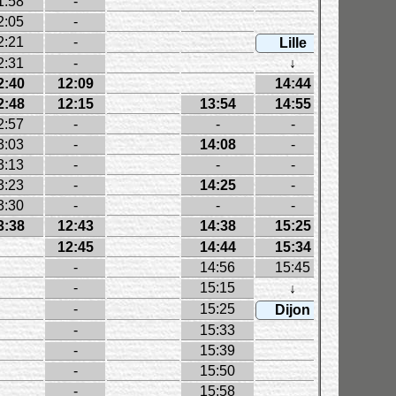
1:58
-
15:11
2:05
-
15:18
2:21
-
15:36
Lille
2:31
-
↓
15:47
2:40
12:09
14:44
15:56
2:48
12:15
13:54
14:55
16:17
2:57
-
-
-
16:26
3:03
-
14:08
-
16:32
3:13
-
-
-
16:42
3:23
-
14:25
-
16:52
3:30
-
-
-
16:59
3:38
12:43
14:38
15:25
17:07
12:45
14:44
15:34
17:16
-
14:56
15:45
17:28
-
15:15
17:48
↓
-
15:25
17:59
Dijon
-
15:33
18:07
-
15:39
18:15
-
15:50
18:29
-
15:58
18:37