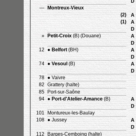
D
—
Montreux-Vieux
(2)
A
(1)
A
D
»
Petit-Croix
(B) (Douane)
A
D
12
●
Belfort
(BH)
A
D
74
●
Vesoul
(B)
A
D
78
● Vaivre
82
Grattery (halte)
85
Port-sur-Saône
94
●
Port-d'Atelier-Amance
(B)
A
D
101
Montureux-les-Baulay
108
● Jussey
A
D
112
Barges-Cemboing (halte)