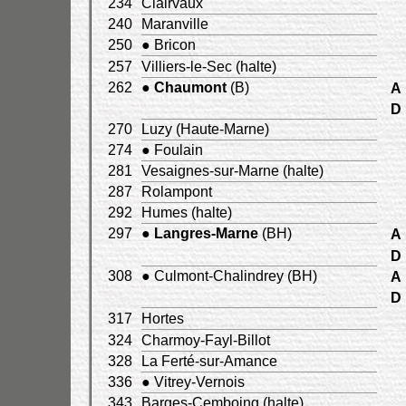
234
Clairvaux
240
Maranville
250
● Bricon
257
Villiers-le-Sec (halte)
262
●
Chaumont
(B)
A
D
270
Luzy (Haute-Marne)
274
● Foulain
281
Vesaignes-sur-Marne (halte)
287
Rolampont
292
Humes (halte)
297
●
Langres-Marne
(BH)
A
D
308
● Culmont-Chalindrey (BH)
A
D
317
Hortes
324
Charmoy-Fayl-Billot
328
La Ferté-sur-Amance
336
● Vitrey-Vernois
343
Barges-Cemboing (halte)