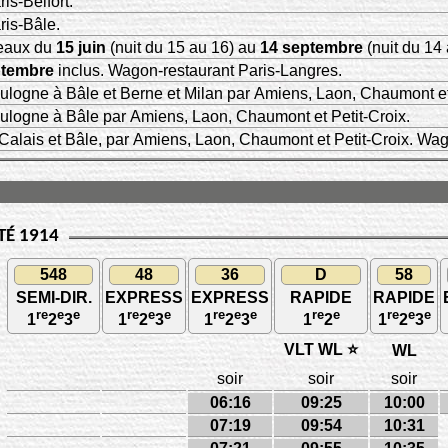
is-Belfort.
ris-Bâle.
'eaux du
15 juin
(nuit du 15 au 16) au
14 septembre
(nuit du 14 
ptembre
inclus. Wagon-restaurant Paris-Langres.
ulogne à Bâle et Berne et Milan par Amiens, Laon, Chaumont et 
ulogne à Bâle par Amiens, Laon, Chaumont et Petit-Croix.
 Calais et Bâle, par Amiens, Laon, Chaumont et Petit-Croix. Wag
TÉ 1914
548
48
36
D
58
SEMI-DIR.
EXPRESS
EXPRESS
RAPIDE
RAPIDE
re
e
e
re
e
e
re
e
e
re
e
re
e
e
1
2
3
1
2
3
1
2
3
1
2
1
2
3
VLT WL ⭐
WL
soir
soir
soir
06:16
09:25
10:00
07:19
09:54
10:31