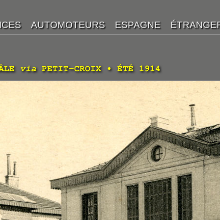
BÂLE
via
PETIT-CROIX • ÉTÉ 1914