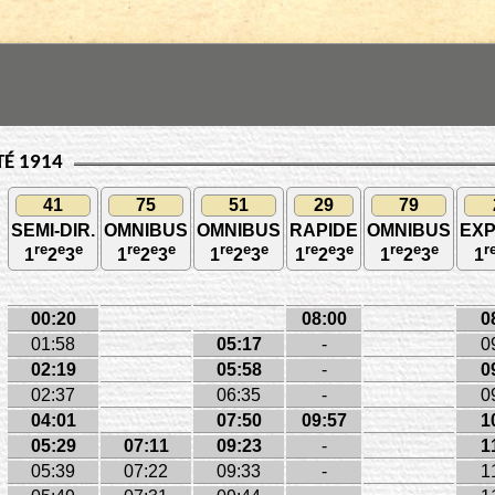
TÉ 1914
41
75
51
29
79
SEMI-DIR.
OMNIBUS
OMNIBUS
RAPIDE
OMNIBUS
EX
re
e
e
re
e
e
re
e
e
re
e
e
re
e
e
r
1
2
3
1
2
3
1
2
3
1
2
3
1
2
3
1
00:20
08:00
0
01:58
05:17
-
0
02:19
05:58
-
0
02:37
06:35
-
0
04:01
07:50
09:57
1
05:29
07:11
09:23
-
1
05:39
07:22
09:33
-
1