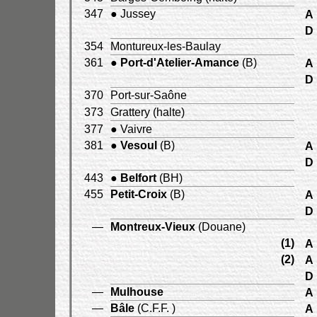
347
● Jussey
A
D
354
Montureux-les-Baulay
361
●
Port-d'Atelier-Amance
(B)
A
D
370
Port-sur-Saône
373
Grattery (halte)
377
● Vaivre
381
●
Vesoul
(B)
A
D
443
●
Belfort
(BH)
455
Petit-Croix
(B)
A
D
—
Montreux-Vieux
(Douane)
(1)
A
(2)
A
D
—
Mulhouse
A
—
Bâle
(C.F.F. )
A