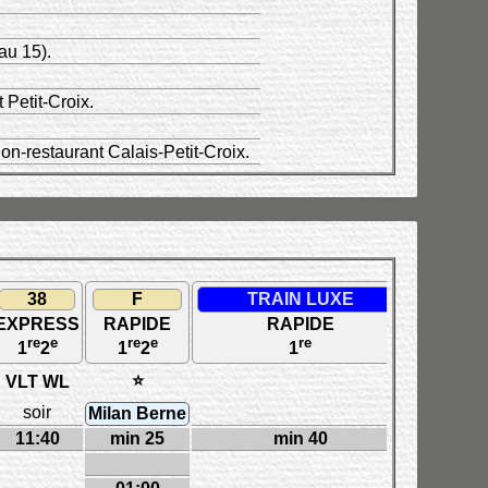
au 15).
Petit-Croix.
on-restaurant Calais-Petit-Croix.
38
F
TRAIN LUXE
16
EXPRESS
RAPIDE
RAPIDE
OMNIBU
re
e
re
e
re
re
e
e
1
2
1
2
1
1
2
3
⭐
VLT WL
soir
Milan Berne
11:40
min 25
min 40