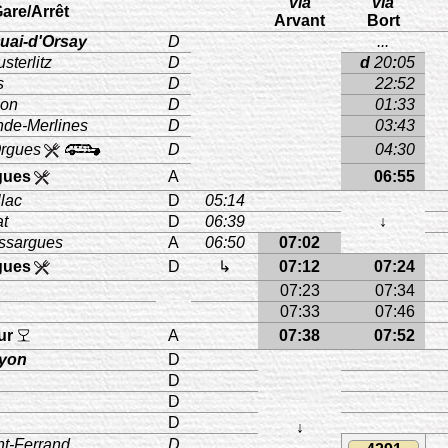
via
via
are/Arrêt
Arvant
Bort
uai-d'Orsay
D
...
sterlitz
D
d
20
:
05
s
D
22:52
çon
D
01:33
de-Merlines
D
03:43
Orgues
D
04:30
gues
A
06:55
llac
D
05:14
t
D
06:39
↓
ssargues
A
06:50
07:02
gues
D
↳
07:12
07:24
07:23
07:34
07:33
07:46
ur
A
07:38
07:52
Lyon
D
D
D
D
↓
t-Ferrand
D