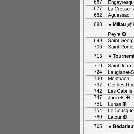
667
Engayresq
677
La Cresse-R
682
Aguessac
688
● Millau
Peyre
✠
699
Saint-Geor
706
Saint-Rome
713
● Tournemi
719
Saint-Jean-
724
Lauglanet-S
730
Montpaon
737
Ceilhes-Ro
742
Les Cabrils
747
Joncels
✠
751
Lunas
✠
754
Le Bousquet
760
Latour
✠
765
● Bédarieu