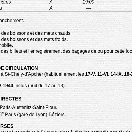
ndres
A
19:00
u
A
—
ranchement.
t des boissons et des mets chauds.
t des boissons et des mets froids.
obile.
 des billets et l'enregistrement des bagages de ou pour cette loc
DE CIRCULATION
e à St-Chély-d'Apcher (habituellement les
17-V, 11-VI, 14-IX, 18-
V 1940
inclus (nuit du 17 au 18).
DIRECTES
Paris-Austerlitz-Saint-Flour.
e
3
Paris (gare de Lyon)-Béziers.
ERSES