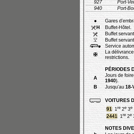
927
Port-Ve
940
Port-Bo
●
Gares d'emb
H
Buffet-Hôtel.
Buffet servan
Buffet servan
Service autom
La délivrance
✠
restrictions.
PÉRIODES 
Jours de foir
A
1940
).
B
Jusqu'au
18-
VOITURES 
re
e
e
91
1
2
3
re
e
2441
1
2
NOTES DIV