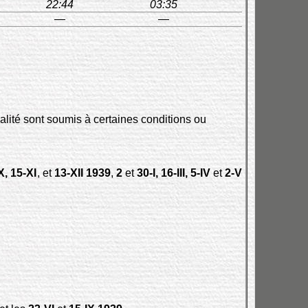
22:44
03:35
—
—
alité sont soumis à certaines conditions ou
X, 15-XI
, et
13-XII 1939
,
2
et
30-I, 16-III, 5-IV
et
2-V