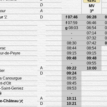
4291
D
MV
e
lour
A
3
ur
D
f 07:46
06:28
0
f
07:59
06:46
0
g
08:03
06:54
0
-
07:14
0
-
07:32
0
08:30
07:42
0
rac
08:44
08:54
ur-de-Peyre
09:15
09:15
09:48
09:48
-
09:55
A
09:22
10:00
ier
D
09:24
a Canourgue
09:35
t-d'Olt
09:45
Saint-Geniez
09:53
-
✠
A
10:11
le-Château
D
10:21