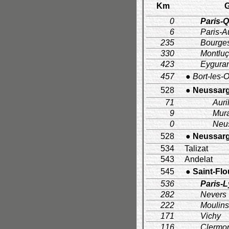
Km
G
0
Paris-Q
6
Paris-Au
235
Bourge
330
Montlu
423
Eyguran
457
● Bort-les-
528
● Neussar
71
Auri
9
Mura
0
Neu
528
● Neussar
534
Talizat
543
Andelat
545
● Saint-Flo
536
Paris-
282
Nevers
222
Moulins
171
Vichy
116
Clermon