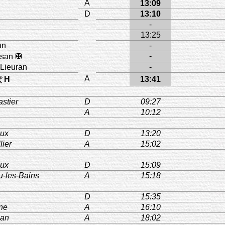
A
13:09
D
13:10
-
13:25
an
-
-
ssan
✠
-Lieuran
-
A
H
13:41
stier
D
09:27
A
10:12
eux
D
13:20
lier
A
15:02
eux
D
15:09
-les-Bains
A
15:18
D
15:35
ne
A
16:10
nan
A
18:02