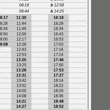
08:18
b
12:58
09:44
b
14:25
8:17
11:30
16:18
8:28
11:44
16:29
8:34
11:49
16:34
8:50
12:00
16:43
9:00
12:17
16:53
9:08
12:28
17:03
12:43
17:16
12:53
17:24
13:20
17:46
13:25
17:50
13:28
17:53
13:31
17:27
13:42
18:14
13:52
18:22
14:00
18:29
14:08
18:36
14:21
18:48
14:27
18:52