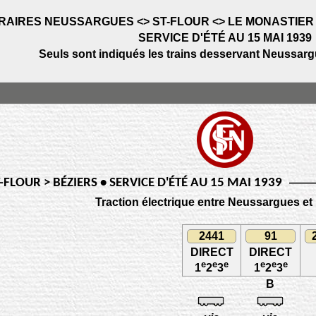
RAIRES NEUSSARGUES <> ST-FLOUR <> LE MONASTIER 
SERVICE D'ÉTÉ AU 15 MAI 1939
Seuls sont indiqués les trains desservant Neussargu
FLOUR > BÉZIERS • SERVICE D'ÉTÉ AU 15 MAI 1939
Traction électrique entre Neussargues et
2441
91
DIRECT
DIRECT
e
e
e
e
e
e
1
2
3
1
2
3
B