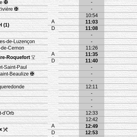
-
ue
✠
-
ivière
✠
10:54
A
11:03
H (1)
D
11:08
-
ges-de-Luzençon
-
-de-Cernon
11:26
A
11:35
re-Roquefort
D
11:40
et-Saint-Paul
-
-
aint-Beaulize
✠
-
queredonde
12:11
-
-
-
-d'Orb
12:33
12:42
A
12:49
x
D
12:53