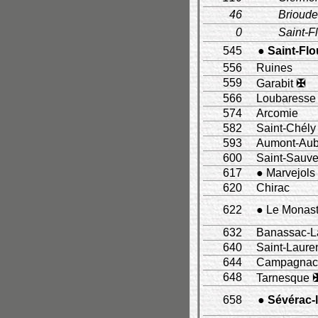
46
Brioude
0
Saint-F
545
● Saint-Flo
556
Ruines
559
Garabit
✠
566
Loubaresse
574
Arcomie
582
Saint-Chély
593
Aumont-Aub
600
Saint-Sauve
617
● Marvejols
620
Chirac
622
● Le Monast
632
Banassac-L
640
Saint-Lauren
644
Campagnac-
648
Tarnesque
658
● Sévérac-