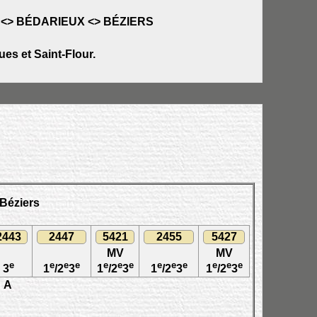
<> BÉDARIEUX <> BÉZIERS
es et Saint-Flour.
 Béziers
2443
2447
5421
2455
5427
MV
MV
e
e
e
e
e
e
e
e
e
e
e
e
e
3
1
/2
3
1
/2
3
1
/2
3
1
/2
3
A