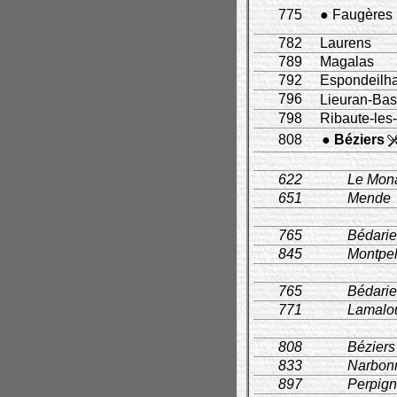
775
● Faugères
782
Laurens
789
Magalas
792
Espondeilh
796
Lieuran-Ba
798
Ribaute-les
808
● Béziers
622
Le Mona
651
Mende
765
Bédari
845
Montpel
765
Bédari
771
Lamalou
808
Béziers
833
Narbon
897
Perpig