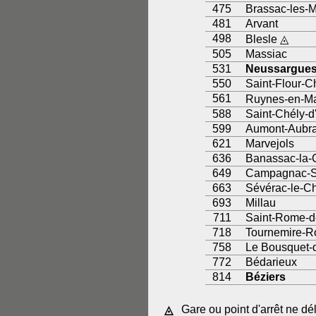
475
Brassac-les-M
481
Arvant
498
Blesle ◬
505
Massiac
531
Neussargue
550
Saint-Flour-
561
Ruynes-en-Ma
588
Saint-Chély-d
599
Aumont-Aubr
621
Marvejols
636
Banassac-la-
649
Campagnac-S
663
Sévérac-le-C
693
Millau
711
Saint-Rome-d
718
Tournemire-R
758
Le Bousquet-
772
Bédarieux
814
Béziers
Gare ou point d'arrêt ne dé
◬