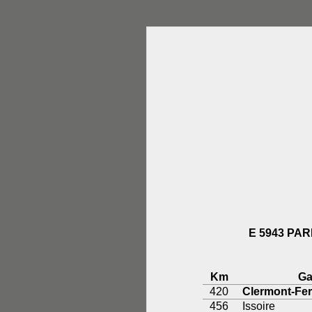
E 5943 PA
Km
Ga
420
Clermont-Fe
456
Issoire