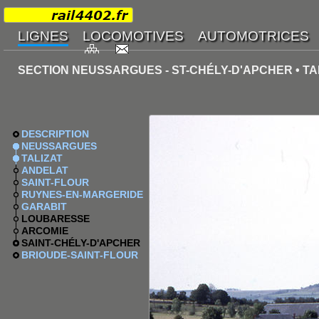
SECTION NEUSSARGUES - ST-CHÉLY-D'APCHER • TA
DESCRIPTION
NEUSSARGUES
TALIZAT
ANDELAT
SAINT-FLOUR
RUYNES-EN-MARGERIDE
GARABIT
LOUBARESSE
ARCOMIE
SAINT-CHÉLY-D'APCHER
BRIOUDE-SAINT-FLOUR