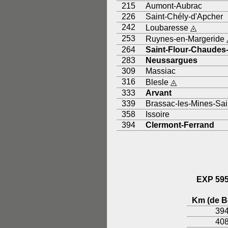
215
Aumont-Aubrac
226
Saint-Chély-d'Apcher
242
Loubaresse ◬
253
Ruynes-en-Margeride
264
Saint-Flour-Chaudes
283
Neussargues
309
Massiac
316
Blesle ◬
333
Arvant
339
Brassac-les-Mines-Sai
358
Issoire
394
Clermont-Ferrand
EXP 59
Km (de B
39
40