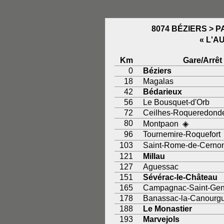
8074 BÉZIERS > 
« L'A
Km
Gare/Arrêt
0
Béziers
18
Magalas
42
Bédarieux
56
Le Bousquet-d'Orb
72
Ceilhes-Roqueredond
80
Montpaon ◈
96
Tournemire-Roquefort
103
Saint-Rome-de-Cerno
121
Millau
127
Aguessac
151
Sévérac-le-Château
165
Campagnac-Saint-Gen
178
Banassac-la-Canourg
188
Le Monastier
193
Marvejols