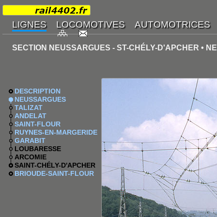
SECTION NEUSSARGUES - ST-CHÉLY-D'APCHER • 
DESCRIPTION
NEUSSARGUES
TALIZAT
ANDELAT
SAINT-FLOUR
RUYNES-EN-MARGERIDE
GARABIT
LOUBARESSE
ARCOMIE
SAINT-CHÉLY-D'APCHER
BRIOUDE-SAINT-FLOUR