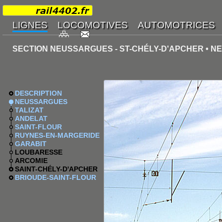
SECTION NEUSSARGUES - ST-CHÉLY-D'APCHER • 
DESCRIPTION
NEUSSARGUES
TALIZAT
ANDELAT
SAINT-FLOUR
RUYNES-EN-MARGERIDE
GARABIT
LOUBARESSE
ARCOMIE
SAINT-CHÉLY-D'APCHER
BRIOUDE-SAINT-FLOUR