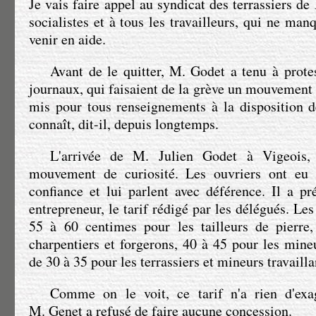
Je vais faire appel au syndicat des terrassiers de
socialistes et à tous les travailleurs, qui ne ma
venir en aide.
Avant de le quitter,
M. Godet
a tenu à protes
journaux, qui faisaient de la grève un mouvement b
mis pour tous renseignements à la disposition 
connaît, dit-il, depuis longtemps.
L'arrivée de
M. Julien Godet
à Vigeois, 
mouvement de curiosité. Les ouvriers ont eu 
confiance et lui parlent avec déférence. Il a p
entrepreneur, le tarif rédigé par les délégués. Le
55 à 60 centimes pour les tailleurs de pierre
charpentiers et forgerons, 40 à 45 pour les mineu
de 30 à 35 pour les terrassiers et mineurs travailla
Comme on le voit, ce tarif n'a rien d'exa
M. Genet
a refusé de faire aucune concession.