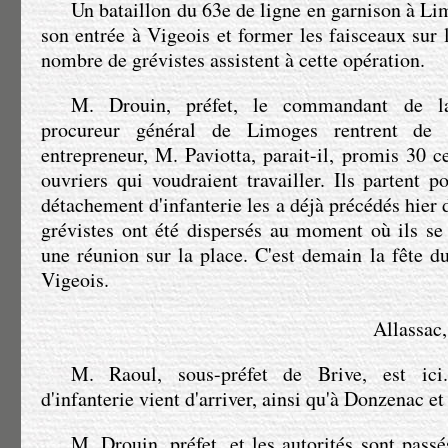
Un bataillon du 63e de ligne en garnison à Li
son entrée à Vigeois et former les faisceaux sur 
nombre de grévistes assistent à cette opération.
M. Drouin
, préfet, le commandant de l
procureur général de Limoges rentrent de
entrepreneur,
M. Paviotta
, parait-il, promis 30 
ouvriers qui voudraient travailler. Ils partent 
détachement d'infanterie les a déjà précédés hier d
grévistes ont été dispersés au moment où ils se 
une réunion sur la place. C'est demain la fête d
Vigeois.
Allassac,
M. Raoul
, sous-préfet de Brive, est ic
d'infanterie vient d'arriver, ainsi qu'à Donzenac e
M. Drouin
, préfet, et les autorités sont pass