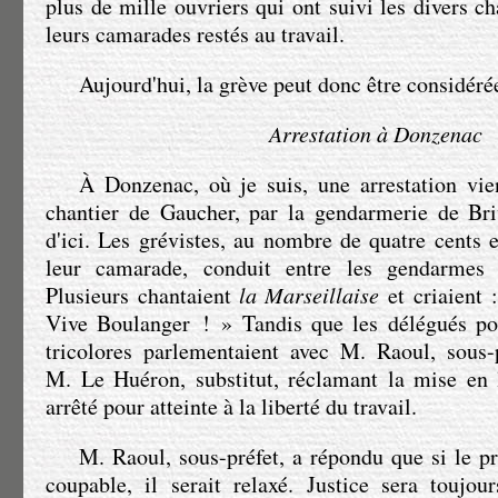
plus de mille ouvriers qui ont suivi les divers c
leurs camarades restés au travail.
Aujourd'hui, la grève peut donc être considér
Arrestation à Donzenac
À Donzenac, où je suis, une arrestation vie
chantier de Gaucher, par la gendarmerie de Bri
d'ici. Les grévistes, au nombre de quatre cents e
leur camarade, conduit entre les gendarmes 
Plusieurs chantaient
la Marseillaise
et criaient 
Vive Boulanger ! » Tandis que les délégués po
tricolores parlementaient avec
M. Raoul
, sous-
M. Le Huéron
, substitut, réclamant la mise en 
arrêté pour atteinte à la liberté du travail.
M. Raoul
, sous-préfet, a répondu que si le pr
coupable, il serait relaxé. Justice sera toujou