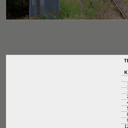
T
K
1