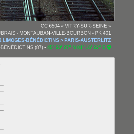
CC 6504 « VITRY-SUR-SEINE »
UBRAIS - MONTAUBAN-VILLE-BOURBON • PK 401
2 LIMOGES-BÉNÉDICTINS > PARIS-AUSTERLITZ
-BÉNÉDICTINS (87) •
45° 50' 27" N 01° 16' 22" E
Z