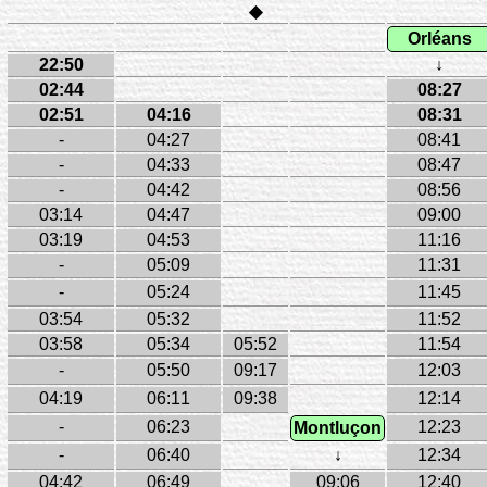
◆
Orléans
22:50
↓
02:44
08:27
02:51
04:16
08:31
-
04:27
08:41
-
04:33
08:47
-
04:42
08:56
03:14
04:47
09:00
03:19
04:53
11:16
-
05:09
11:31
-
05:24
11:45
03:54
05:32
11:52
03:58
05:34
05:52
11:54
-
05:50
09:17
12:03
04:19
06:11
09:38
12:14
-
06:23
12:23
Montluçon
-
06:40
↓
12:34
04:42
06:49
09:06
12:40