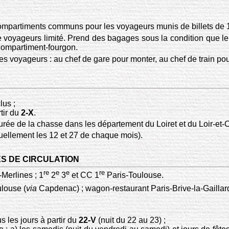
compartiments communs pour les voyageurs munis de billets de 
 voyageurs limité. Prend des bagages sous la condition que le
 compartiment-fourgon.
 les voyageurs : au chef de gare pour monter, au chef de train p
lus ;
tir du
2-X
.
rée de la chasse dans les département du Loiret et du Loir-et-C
tuellement les 12 et 27 de chaque mois).
ES DE CIRCULATION
re
e
e
re
Merlines ; 1
2
3
et CC 1
Paris-Toulouse.
louse (
via
Capdenac) ; wagon-restaurant Paris-Brive-la-Gaillar
us les jours à partir du
22-V
(nuit du 22 au 23) ;