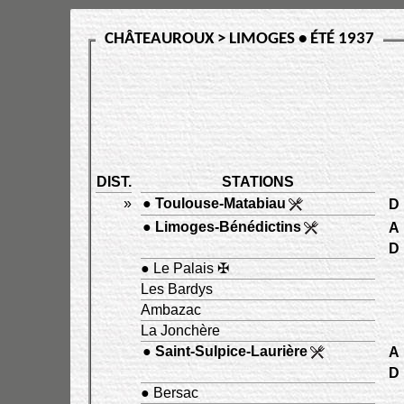
CHÂTEAUROUX > LIMOGES • ÉTÉ 1937
DIST.
STATIONS
»
●
Toulouse-Matabiau
D
●
Limoges-Bénédictins
A
D
● Le Palais ✠
Les Bardys
Ambazac
La Jonchère
●
Saint-Sulpice-Laurière
A
D
● Bersac