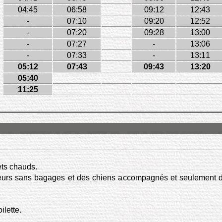
04:45
06:58
09:12
12:43
-
07:10
09:20
12:52
-
07:20
09:28
13:00
-
07:27
-
13:06
-
07:33
-
13:11
05:12
07:43
09:43
13:20
05:40
11:25
ets chauds.
geurs sans bagages et des chiens accompagnés et seulement d
ilette.