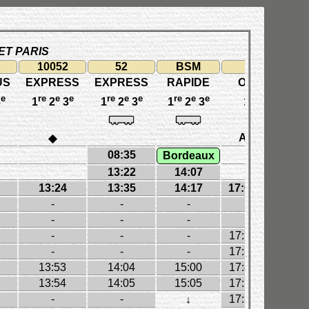
ET PARIS
10052
52
BSM
1624
US
EXPRESS
EXPRESS
RAPIDE
OMNIBUS
e
re
e
e
re
e
e
re
e
e
re
e
e
3
1
2
3
1
2
3
1
2
3
1
/2
3
A
B
◆
08:35
Bordeaux
13:22
14:07
13:24
13:35
14:17
17:05
17:05
-
-
-
-
-
-
-
-
-
17:29
17:29
-
-
-
17:38
17:38
13:53
14:04
15:00
17:47
17:47
13:54
14:05
15:05
17:52
17:52
-
-
17:58
18:00
↓