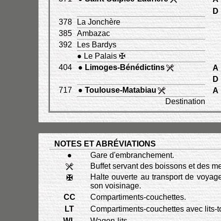
D
378
La Jonchère
385
Ambazac
392
Les Bardys
● Le Palais ✠
404
●
Limoges-Bénédictins
A
D
717
●
Toulouse-Matabiau
A
Destination
NOTES ET ABRÉVIATIONS
●
Gare d'embranchement.
Buffet servant des boissons et des m
Halte ouverte au transport de voya
✠
son voisinage.
CC
Compartiments-couchettes.
LT
Compartiments-couchettes avec lits-to
WL
Wagon-lits.