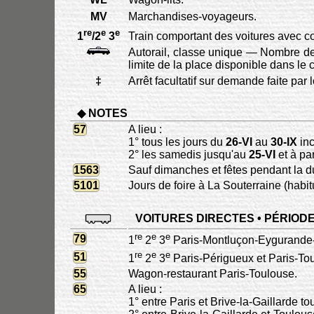
MV
Marchandises-voyageurs.
re
e
e
1
/2
3
Train comportant des voitures avec 
Autorail, classe unique — Nombre de
limite de la place disponible dans le
‡
Arrêt facultatif sur demande faite par
◆ NOTES
57
A lieu :
1° tous les jours du
26-VI
au
30-IX
inc
2° les samedis jusqu'au
25-VI
et à par
1563
Sauf dimanches et fêtes pendant la du
5101
Jours de foire à La Souterraine (habi
VOITURES DIRECTES • PÉRIOD
re
e
e
79
1
2
3
Paris-Montluçon-Eygurande-
re
e
e
51
1
2
3
Paris-Périgueux et Paris-Tou
55
Wagon-restaurant Paris-Toulouse.
65
A lieu :
1° entre Paris et Brive-la-Gaillarde to