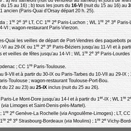
e : a) les samedis (nuit du vendredi au samedi) et jours de fêtes 
 du 15 au 16) ; b) tous les jours du
16-VI
(nuit du 15 au 16) au
3
 71 ancien (Paris-Quai d'Orsay départ 20 h. 25).
re
e
e
re
e
re
e
e
da ; 1
2
3
LT, CC 1
2
Paris-Luchon ; WL 1
2
3
Paris-L
14-VI ; wagon-restaurant Paris-Vierzon.
s-Quai les veilles de départ de Port-Vendres des paquebots po
re
e
e
-VI au 29-IX ou 1
2
3
Paris-Béziers jusqu'au 11-VI et à parti
re
e
e
 et veilles de fêtes jusqu'au 14-VI ; WL 1
2
3
Paris-Lourdes t
re
denac ; CC 1
Paris-Toulouse.
 9-VII et à partir du 30-IX ou Paris-Tarbes du 10-VII au 29-IX ; 
aris-Toulouse ; wagon-restaurant Toulouse-Port-Bou.
t du 22 au 23) au
25-IX
inclus (nuit du 25 au 26).
e
er
re
Paris-Le Mont-Dore jusqu'au 14-I et à partir du 1
-IX ; WL 1
2
 (
via
Limoges et Saint-Denis-près-Martel).
re
e
; 1
2
Genève-La Rochelle (
via
Angoulême-Limoges) ; LT, CC
re
e
e
re
e
 1
2
3
Strasbourg-Bordeaux (
via
Moulins) ; 1
2
Vichy-Borde