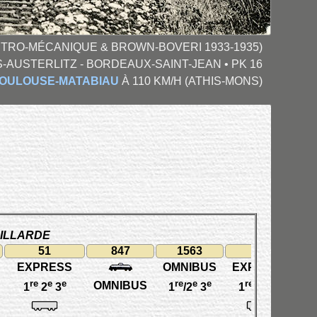
TRO-MÉCANIQUE & BROWN-BOVERI 1933-1935)
S-AUSTERLITZ - BORDEAUX-SAINT-JEAN • PK 16
 TOULOUSE-MATABIAU
À 110 KM/H (ATHIS-MONS)
AILLARDE
51
847
1563
55
EXPRESS
OMNIBUS
EXPRESS
R
re
e
e
re
e
e
re
e
e
OMNIBUS
1
2
3
1
/2
3
1
2
3
1