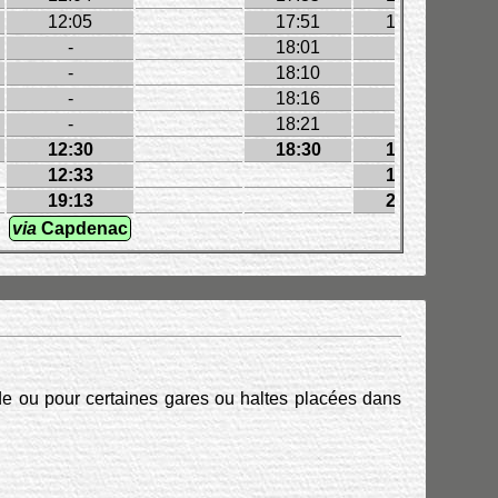
12:05
17:51
15:00
-
18:01
-
-
18:10
-
-
18:16
-
-
18:21
-
12:30
18:30
15:29
12:33
15:43
19:13
20:30
via
Capdenac
Bo
e ou pour certaines gares ou haltes placées dans