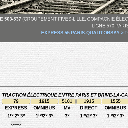
E 503-537
(GROUPEMENT FIVES-LILLE, COMPAGNIE ÉLEC
LIGNE 570 PARI
EXPRESS 55 PARIS-QUAI D'ORSAY >
TRACTION ÉLECTRIQUE ENTRE PARIS ET BRIVE-LA-G
79
1615
5101
1915
1555
EXPRESS
OMNIBUS
MV
DIRECT
OMNIBUS
re
e
e
re
e
e
e
re
e
e
re
e
e
1
2
3
1
/2
3
3
1
/2
3
1
/2
3