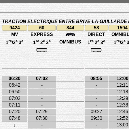
TRACTION ÉLECTRIQUE ENTRE BRIVE-LA-GAILLARDE 
9424
60
844
58
1594
MV
EXPRESS
DIRECT
OMNIB
re
e
e
re
e
e
re
e
e
re
e
OMNIBUS
1
/2
3
1
2
3
1
2
3
1
/2
06:30
07:02
08:55
12:00
06:42
-
-
12:11
06:50
-
-
12:18
07:02
-
-
12:29
07:11
-
-
12:38
07:20
07:29
09:27
12:46
07:48
07:30
09:30
12:52
-
-
13:00
↓