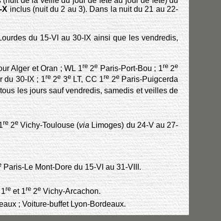
(nuit de la veille du jour de fête au jour de fête) du
-X
inclus (nuit du 2 au 3). Dans la nuit du 21 au 22-
ourdes du 15-VI au 30-IX ainsi que les vendredis,
re
e
re
e
ur Alger et Oran ; WL 1
2
Paris-Port-Bou ; 1
2
re
e
e
re
e
r du 30-IX ; 1
2
3
LT, CC 1
2
Paris-Puigcerda
ous les jours sauf vendredis, samedis et veilles de
re
e
1
2
Vichy-Toulouse (
via
Limoges) du 24-V au 27-
e
Paris-Le Mont-Dore du 15-VI au 31-VIII.
re
re
e
 1
et 1
2
Vichy-Arcachon.
aux ; Voiture-buffet Lyon-Bordeaux.