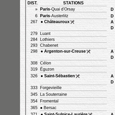
DIST.
STATIONS
»
Paris
-Quai d'Orsay
D
6
Paris
-Austerlitz
D
267
●
Châteauroux
A
D
279
Luant
284
Lothiers
293
Chabenet
298
●
Argenton-sur-Creuse
A
D
308
Célon
319
Éguzon
326
●
Saint-Sébastien
A
D
333
Forgevieille
345
La Souterraine
354
Fromental
365
● Bersac
371
●
Saint-Sulpice-Laurière
A