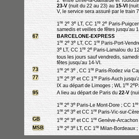
2° entre Brive-la-Gaillarde et Toulous
23-V
(nuit du 22 au 23) au
15-VI
(nuit
V, le service sera assuré par le train
re
e
e
re
e
1
2
3
LT, CC 1
2
Paris-Puigcer
samedis et veilles de fêtes jusqu'au 
67
BARCELONE-EXPRESS
re
e
e
re
1
2
3
LT, CC 1
Paris-Port-Vendre
e
re
e
3
LT, CC 1
2
Paris-Lamalou du 12
tous les jours sauf vendredis, samedis
fêtes jusqu'au 14-VI.
73
re
e
e
re
1
2
3
, CC 1
Paris-Rodez
via
Cap
77
re
e
e
re
1
2
3
et CC 1
Paris-Auch jusqu'au
re
e
IX au départ de Limoges ; WL 1
2
P
95
A lieu au départ de Paris du
22-V
(nui
re
e
e
r
1
2
3
Paris-Le Mont-Dore ; CC 1
re
e
e
re
1
2
3
et CC 1
Paris-Vic-sur-Cère
GB
re
e
e
re
1
2
3
et CC 1
Genève-Arcachon 
re
e
e
re
MSB
1
2
3
LT, CC 1
Milan-Bordeaux ;