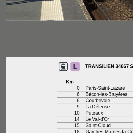
TRANSILIEN 34667
Km
0
Paris-Saint-Lazare
6
Bécon-les-Bruyères
8
Courbevoie
9
La Défense
10
Puteaux
14
Le Val-d'Or
15
Saint-Cloud
18
Garches-Marnes-la-Co