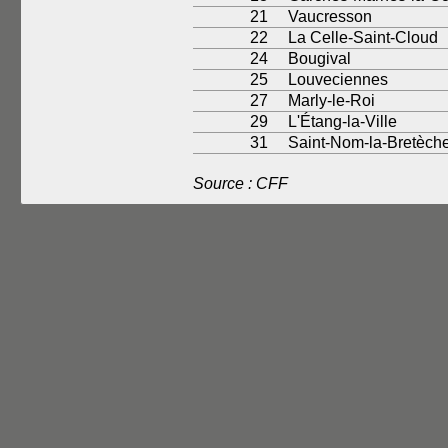
21
Vaucresson
22
La Celle-Saint-Cloud
24
Bougival
25
Louveciennes
27
Marly-le-Roi
29
L'Étang-la-Ville
31
Saint-Nom-la-Bretèche
Source : CFF