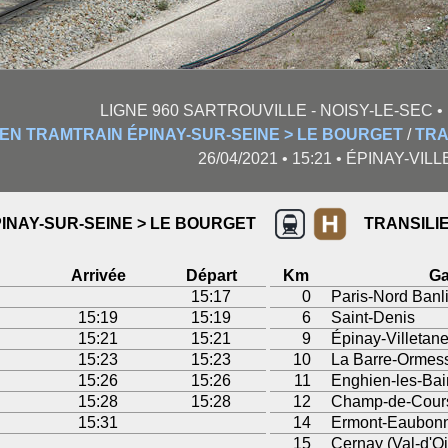
LIGNE 960 SARTROUVILLE - NOISY-LE-SEC • P
IEN TRAMTRAIN ÉPINAY-SUR-SEINE > LE BOURGET
/
TRA
26/04/2021 • 15:21 • ÉPINAY-VIL
INAY-SUR-SEINE > LE BOURGET
TRANSILI
Arrivée
Départ
Km
Ga
15:17
0
Paris-Nord Banl
15:19
15:19
6
Saint-Denis
15:21
15:21
9
Épinay-Villetan
15:23
15:23
10
La Barre-Ormes
15:26
15:26
11
Enghien-les-Bai
15:28
15:28
12
Champ-de-Cours
15:31
14
Ermont-Eaubon
15
Cernay (Val-d'O