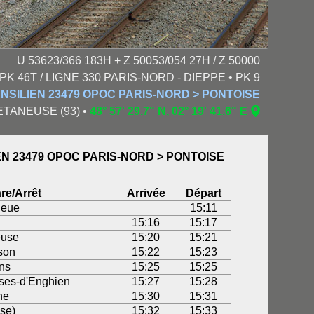
U 53623/366 183H + Z 50053/054 27H / Z 50000
K 46T / LIGNE 330 PARIS-NORD - DIEPPE • PK 9
NSILIEN 23479 OPOC PARIS-NORD > PONTOISE
LETANEUSE (93) •
48° 57' 29.7" N, 02° 19' 41.6" E
EN 23479 OPOC PARIS-NORD > PONTOISE
re/Arrêt
Arrivée
Départ
ieue
15:11
15:16
15:17
euse
15:20
15:21
son
15:22
15:23
ns
15:25
15:25
es-d'Enghien
15:27
15:28
ne
15:30
15:31
ise)
15:32
15:33