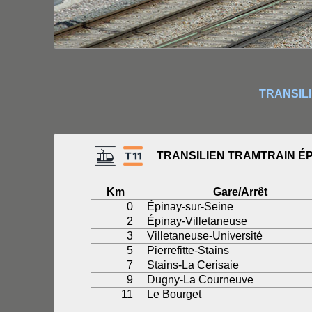
TRANSIL
TRANSILIEN TRAMTRAIN ÉP
Km
Gare/Arrêt
0
Épinay-sur-Seine
2
Épinay-Villetaneuse
3
Villetaneuse-Université
5
Pierrefitte-Stains
7
Stains-La Cerisaie
9
Dugny-La Courneuve
11
Le Bourget