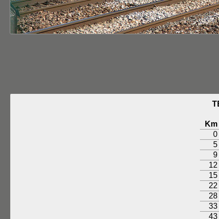
T
Km
0
5
9
12
15
22
28
33
43