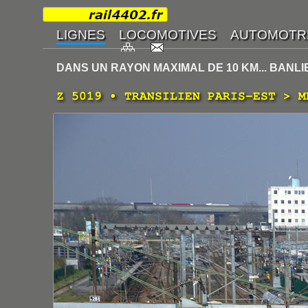
DANS UN RAYON MAXIMAL DE 10 KM... BANLI
Z 5019 • TRANSILIEN PARIS-EST > M