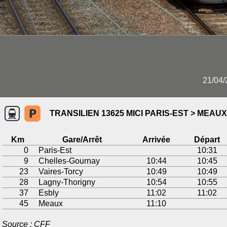
21/04/
TRANSILIEN 13625 MICI PARIS-EST > MEAUX
Km
Gare/Arrêt
Arrivée
Départ
0
Paris-Est
10:31
9
Chelles-Gournay
10:44
10:45
23
Vaires-Torcy
10:49
10:49
28
Lagny-Thorigny
10:54
10:55
37
Esbly
11:02
11:02
45
Meaux
11:10
Source : CFF