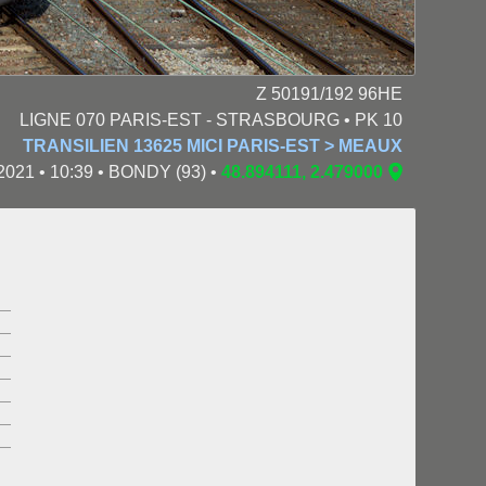
Z 50191/192 96HE
LIGNE 070 PARIS-EST - STRASBOURG • PK 10
TRANSILIEN 13625 MICI PARIS-EST > MEAUX
2021 • 10:39 • BONDY (93) •
48.894111, 2.479000