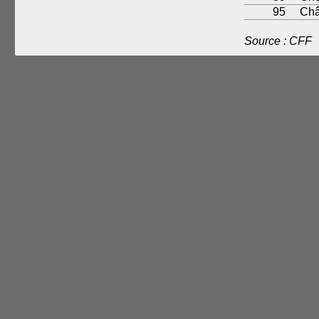
95
Châ
Source : CFF