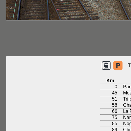
T
Km
0
Par
45
Me
51
Tril
58
Cha
66
La 
75
Nan
85
Nog
89
Ché