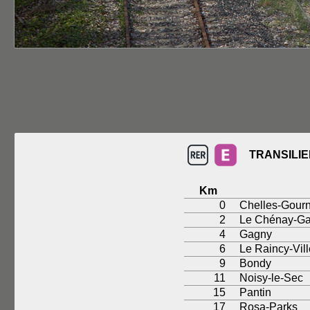
TRANSILIE
Km
0
Chelles-Gour
2
Le Chénay-G
4
Gagny
6
Le Raincy-Vil
9
Bondy
11
Noisy-le-Sec
15
Pantin
17
Rosa-Parks