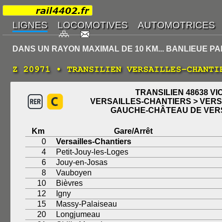
DANS UN RAYON MAXIMAL DE 10 KM... BANLIEUE PA
Z 20971 • TRANSILIEN VERSAILLES-CHANTI
TRANSILIEN 48638 VI
VERSAILLES-CHANTIERS > VERS
GAUCHE-CHÂTEAU DE VER
Km
Gare/Arrêt
0
Versailles-Chantiers
4
Petit-Jouy-les-Loges
6
Jouy-en-Josas
8
Vauboyen
10
Bièvres
12
Igny
15
Massy-Palaiseau
20
Longjumeau