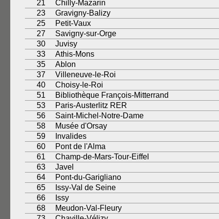
21
Chilly-Mazarin
23
Gravigny-Balizy
25
Petit-Vaux
27
Savigny-sur-Orge
30
Juvisy
33
Athis-Mons
35
Ablon
37
Villeneuve-le-Roi
40
Choisy-le-Roi
51
Bibliothèque François-Mitterrand
53
Paris-Austerlitz RER
56
Saint-Michel-Notre-Dame
58
Musée d'Orsay
59
Invalides
60
Pont de l'Alma
61
Champ-de-Mars-Tour-Eiffel
63
Javel
64
Pont-du-Garigliano
65
Issy-Val de Seine
66
Issy
68
Meudon-Val-Fleury
73
Chaville-Vélizy