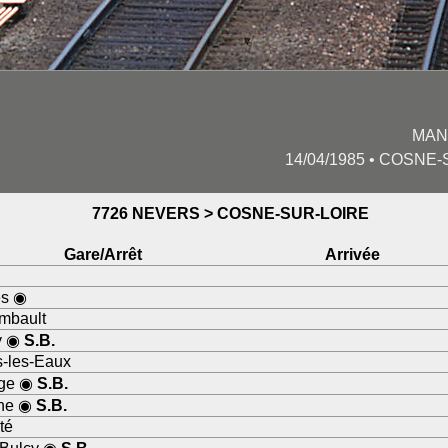
MAN
14/04/1985 • COSNE-
7726 NEVERS > COSNE-SUR-LOIRE
Gare/Arrêt
Arrivée
es ◉
mbault
y ◉
S.B.
-les-Eaux
nge ◉
S.B.
che ◉
S.B.
té