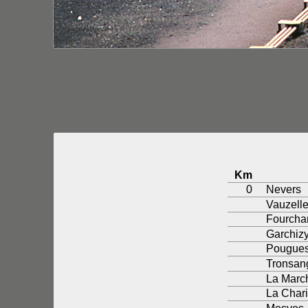
Km
0
Nevers
Vauzell
Fourcha
Garchiz
Pougues
Tronsa
La Mar
La Chari