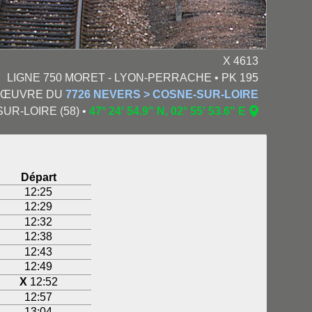
X 4613
LIGNE 750 MORET - LYON-PERRACHE • PK 195
ŒUVRE DU
7726 NEVERS > COSNE-SUR-LOIRE
SUR-LOIRE (58) •
47° 24' 54.9" N, 02° 55' 53.6" E
Départ
12:25
12:29
12:32
12:38
12:43
12:49
X
12:52
12:57
13:04