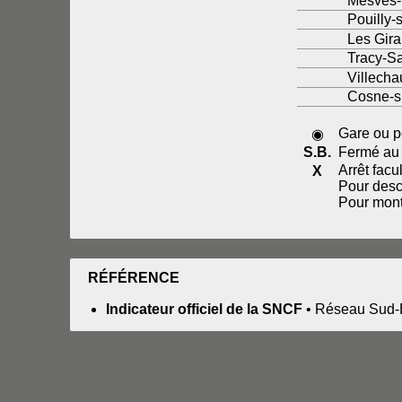
Mesves-
Pouilly-
Les Gir
Tracy-S
Villech
Cosne-su
Gare ou po
◉
S.B.
Fermé au 
Arrêt facult
X
Pour desce
Pour monte
RÉFÉRENCE
Indicateur officiel de la SNCF
• Réseau Sud-E