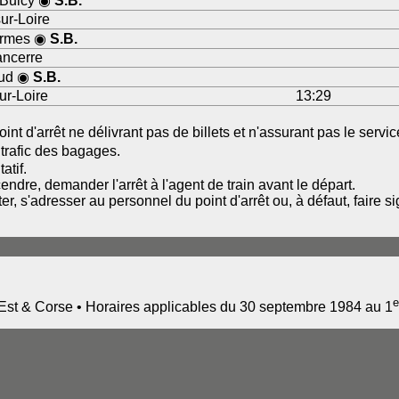
Bulcy ◉
S.B.
sur-Loire
armes ◉
S.B.
ancerre
aud ◉
S.B.
r-Loire
13:29
int d'arrêt ne délivrant pas de billets et n'assurant pas le serv
trafic des bagages.
atif.
ndre, demander l'arrêt à l'agent de train avant le départ.
r, s'adresser au personnel du point d'arrêt ou, à défaut, faire s
e
st & Corse • Horaires applicables du 30 septembre 1984 au 1