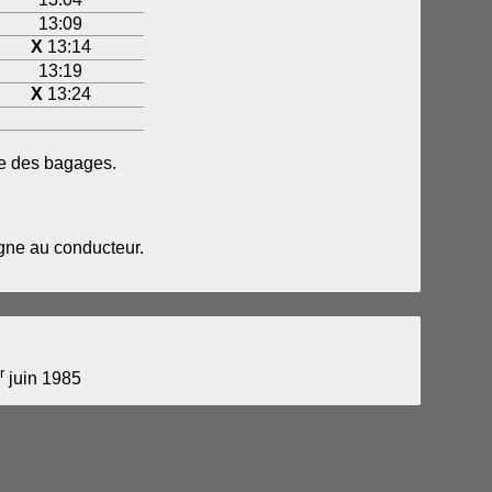
13:09
X
13:14
13:19
X
13:24
ice des bagages.
igne au conducteur.
r
juin 1985