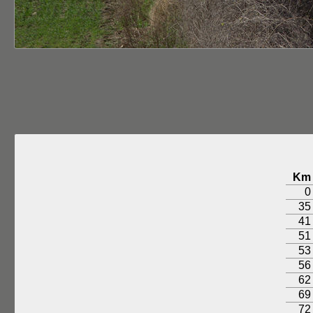
Km
0
35
41
51
53
56
62
69
72