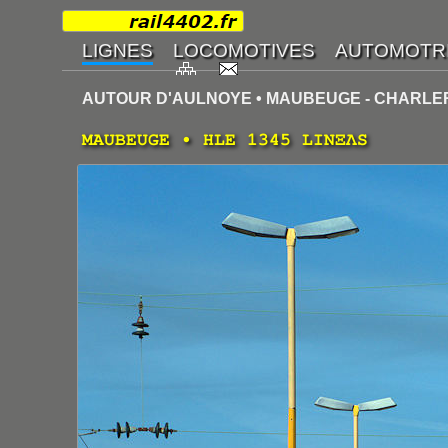
AUTOUR D'AULNOYE • MAUBEUGE - CHARLE
MAUBEUGE • HLE 1345 LINΞΛS