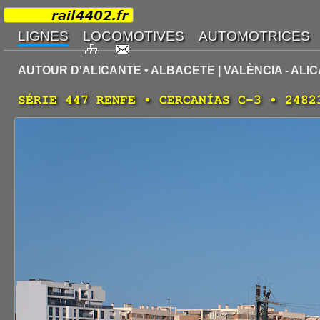
AUTOUR D'ALICANTE • ALBACETE | VALÈNCIA - ALI
SÉRIE 447 RENFE • CERCANÍAS C-3 • 2482