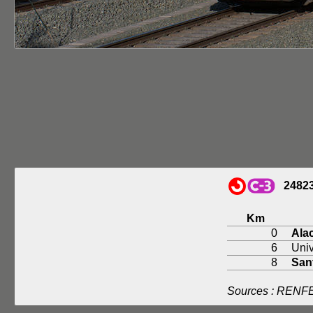
2482
Km
0
Alac
6
Univ
8
San
Sources : RENFE