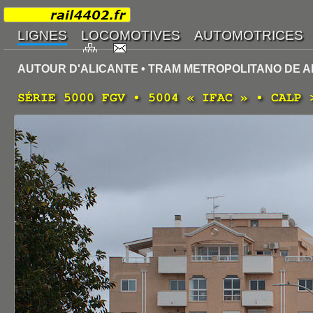
AUTOUR D'ALICANTE • TRAM METROPOLITANO DE AL
SÉRIE 5000 FGV • 5004 « IFAC » • CALP 