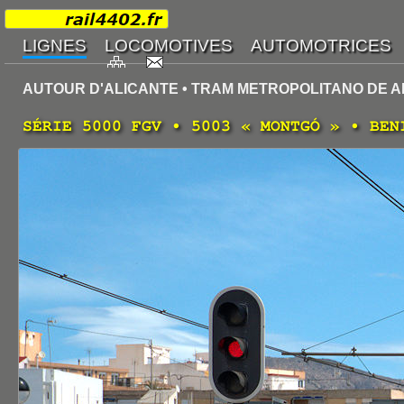
AUTOUR D'ALICANTE • TRAM METROPOLITANO DE AL
SÉRIE 5000 FGV • 5003 « MONTGÓ » • BEN