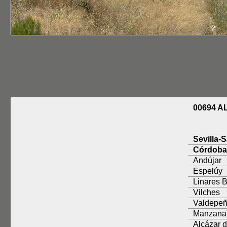
00694 
Sevilla-
Córdoba
Andújar
Espelúy
Linares 
Vilches
Valdepe
Manzana
Alcázar 