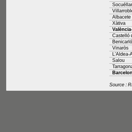
Socuéll
Villarrob
Albacete
Xàtiva
València
Castelló 
Benicarl
Vinaròs
L'Aldea-
Salou
Tarragon
Barcelo
Source : 