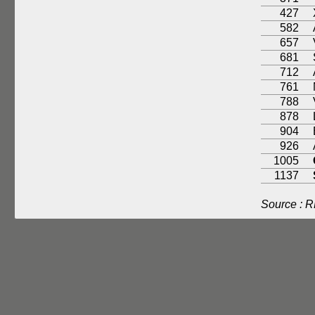
427
582
657
681
712
761
788
878
904
926
1005
1137
Source : 