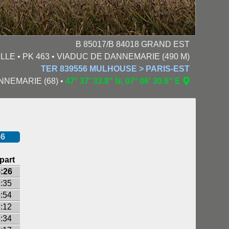
B 85017/B 84018 GRAND EST
LLE • PK 463 • VIADUC DE DANNEMARIE (490 M)
TER 839556 MULHOUSE > PARIS-EST
DANNEMARIE (68) •
47° 37' 33.8" N, 07° 06' 30.6" E
56
part
:26
:35
:54
:12
:34