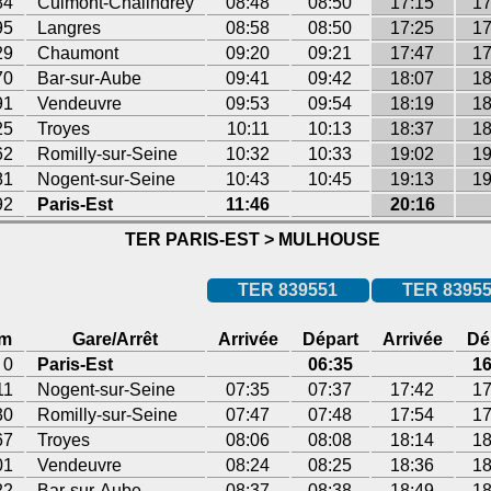
84
Culmont-Chalindrey
08:48
08:50
17:15
17
95
Langres
08:58
08:50
17:25
17
29
Chaumont
09:20
09:21
17:47
17
70
Bar-sur-Aube
09:41
09:42
18:07
18
91
Vendeuvre
09:53
09:54
18:19
18
25
Troyes
10:11
10:13
18:37
18
62
Romilly-sur-Seine
10:32
10:33
19:02
19
81
Nogent-sur-Seine
10:43
10:45
19:13
19
92
Paris-Est
11:46
20:16
TER PARIS-EST > MULHOUSE
TER 839551
TER 8395
m
Gare/Arrêt
Arrivée
Départ
Arrivée
Dé
0
Paris-Est
06:35
16
11
Nogent-sur-Seine
07:35
07:37
17:42
17
30
Romilly-sur-Seine
07:47
07:48
17:54
17
67
Troyes
08:06
08:08
18:14
18
01
Vendeuvre
08:24
08:25
18:36
18
22
Bar-sur-Aube
08:37
08:38
18:49
18