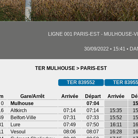
LIGNE 001 PARIS-EST - MULHOUSE-VI
30/09/2022 • 15:41 • 
TER MULHOUSE > PARIS-EST
TER 839552
TER 8395
m
Gare/Arrêt
Arrivée
Départ
Arrivée
Dé
0
Mulhouse
07:04
15
16
Altkirch
07:14
07:14
15:35
15
49
Belfort-Ville
07:31
07:33
15:52
15
81
Lure
07:49
07:50
16:11
16
11
Vesoul
08:06
08:07
16:28
16