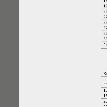
1
1
2
2
2
3
3
3
4
K
1
1
1
2
2