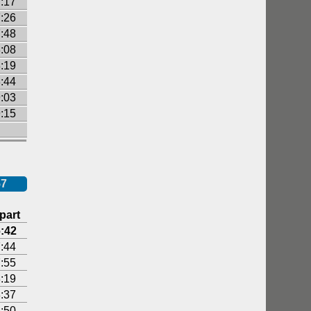
:17
:26
:48
:08
:19
:44
:03
:15
57
part
:42
:44
:55
:19
:37
:50