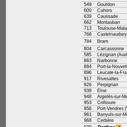
549
Gourdon
600
Cahors
639
Caussade
662
Montauban
713
Toulouse-Mata
768
Castelnaudary
784
Bram
804
Carcassonne
585
Lézignan (Aud
863
Narbonne
884
Port-la-Nouvel
896
Leucate-la-Fra
917
Rivesaltes
926
Perpignan
939
Elne
948
Argelès-sur-M
953
Collioure
956
Port-Vendres (V
961
Banyuls-sur-M
968
Cerbère