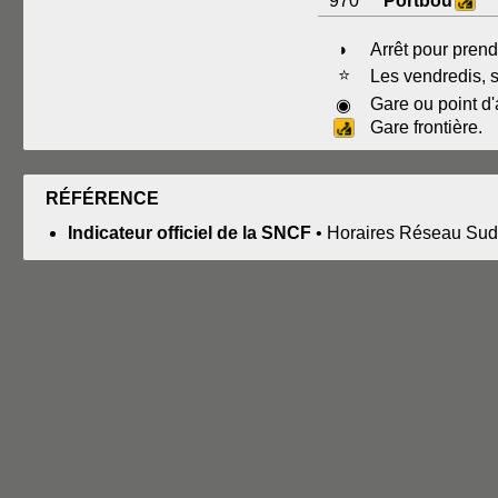
970
Portbou
◗
Arrêt pour prend
⭐
Les vendredis, s
Gare ou point d'
◉
Gare frontière.
RÉFÉRENCE
Indicateur officiel de la SNCF
• Horaires Réseau Sud