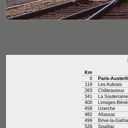
Km
0
Paris-Austerli
119
Les Aubrais
263
Châteauroux
341
La Souterraine
400
Limoges-Bénéd
459
Uzerche
482
Allassac
499
Brive-la-Gailla
526
Souillac