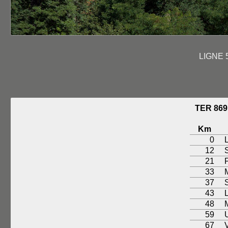
LIGNE 
TER 86
Km
0
12
21
P
33
37
S
43
48
59
67