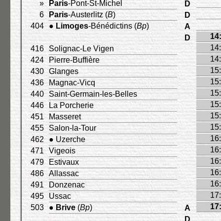
»
Paris
-Pont-St-Michel
D
6
Paris
-Austerlitz (
B
)
D
404
●
Limoges
-Bénédictins (
Bp
)
A
14
D
14
416
Solignac-Le Vigen
14
424
Pierre-Buffière
15
430
Glanges
15
436
Magnac-Vicq
15
440
Saint-Germain-les-Belles
15
446
La Porcherie
15
451
Masseret
15
455
Salon-la-Tour
16
462
● Uzerche
16
471
Vigeois
16
479
Estivaux
16
486
Allassac
16
491
Donzenac
17
495
Ussac
17
503
●
Brive
(
Bp
)
A
D