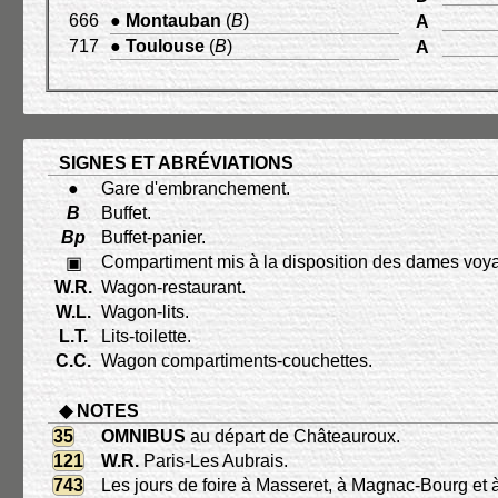
666
●
Montauban
(
B
)
A
717
●
Toulouse
(
B
)
A
SIGNES ET ABRÉVIATIONS
●
Gare d'embranchement.
B
Buffet.
Bp
Buffet-panier.
Compartiment mis à la disposition des dames voy
▣
W.R.
Wagon-restaurant.
W.L.
Wagon-lits.
L.T.
Lits-toilette.
C.C.
Wagon compartiments-couchettes.
◆ NOTES
35
OMNIBUS
au départ de Châteauroux.
121
W.R.
Paris-Les Aubrais.
743
Les jours de foire à Masseret, à Magnac-Bourg et à