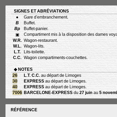
SIGNES ET ABRÉVIATIONS
●
Gare d'embranchement.
B
Buffet.
Bp
Buffet-panier.
Compartiment mis à la disposition des dames voy
▣
W.R.
Wagon-restaurant.
W.L.
Wagon-lits.
L.T.
Lits-toilette.
C.C.
Wagon compartiments-couchettes.
◆ NOTES
26
L.T. C.C.
au départ de Limoges
30
EXPRESS
au départ de Limoges.
40
EXPRESS
au départ de Limoges.
7006
BARCELONE-EXPRESS
du
27 juin
au
5 novem
RÉFÉRENCE