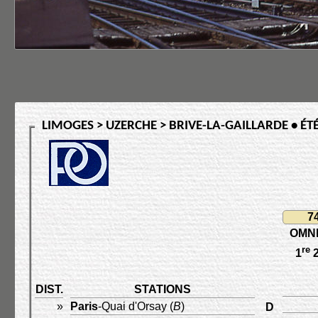
LIMOGES > UZERCHE > BRIVE-LA-GAILLARDE • ÉT
7
OMN
re
1
DIST.
STATIONS
»
Paris
-Quai d'Orsay (
B
)
D