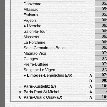
05
Donzenac
05
Allassac
05
Estivaux
06
Vigeois
06
● Uzerche
06
Salon-la-Tour
06
Masseret
06
La Porcherie
06
Saint-Germain-les-Belles
07
Magnac-Vicq
07
Glanges
07
Pierre-Buffière
07
Solignac-Le Vigen
07
●
Limoges
-Bénédictins (
Bp
)
A
08
D
16
»
Paris
-Austerlitz (
B
)
A
»
Paris
-Pont-St-Michel
A
16
6
Paris
-Quai d'Orsay (
B
)
A