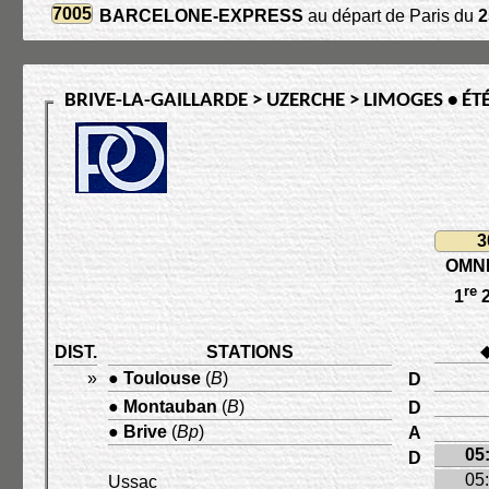
7005
BARCELONE-EXPRESS
au départ de Paris du
2
BRIVE-LA-GAILLARDE > UZERCHE > LIMOGES • ÉT
3
OMN
re
1
DIST.
STATIONS
»
●
Toulouse
(
B
)
D
●
Montauban
(
B
)
D
●
Brive
(
Bp
)
A
05
D
05
Ussac