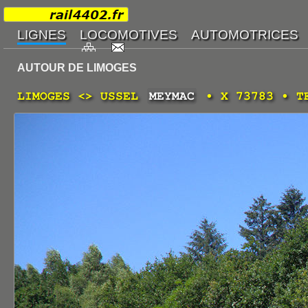
AUTOUR DE LIMOGES
LIMOGES <> USSEL
MEYMAC
• X 73783 • TE