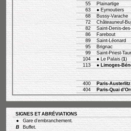
55
Plainartige
63
● Eymoutiers
68
Bussy-Varache
72
Châteauneuf-Buj
82
Saint-Denis-des
86
Farebout
89
Saint-Léonard
95
Brignac
99
Saint-Priest-Tau
104
● Le Palais (
1
)
113
●
Limoges-Béné
400
Paris-Austerlitz
404
Paris-Quai d'O
SIGNES ET ABRÉVIATIONS
●
Gare d'embranchement.
B
Buffet.