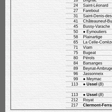
18
Brignac
24
Saint-Léonard
27
Farebout
31
Saint-Denis-de
41
Châteauneuf-Bu
45
Bussy-Varache
50
● Eymoutiers
58
Plainartige
65
La Celle-Corrèz
71
Viam
75
Bugeat
80
Pérols
84
Barsanges
89
Beynat-Ambrug
96
Jassonneix
99
● Meymac
113
●
Ussel
(
B
)
113
●
Ussel
(
B
)
212
Royat
217
Clermont-Ferr