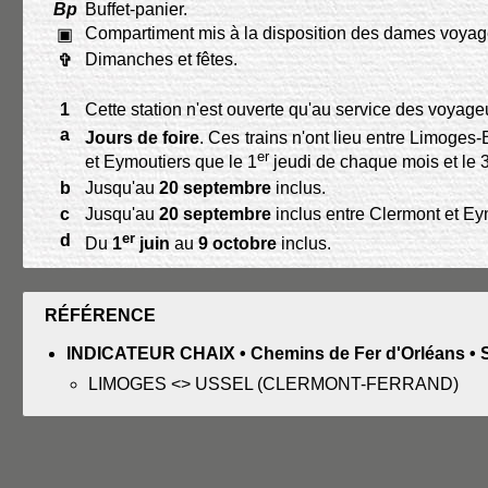
Bp
Buffet-panier.
Compartiment mis à la disposition des dames voyag
▣
Dimanches et fêtes.
✞
1
Cette station n'est ouverte qu'au service des voya
a
Jours de foire
. Ces trains n'ont lieu entre Limoges
er
et Eymoutiers que le 1
jeudi de chaque mois et le 
b
Jusqu'au
20 septembre
inclus.
c
Jusqu'au
20 septembre
inclus entre Clermont et Ey
er
d
Du
1
juin
au
9 octobre
inclus.
RÉFÉRENCE
INDICATEUR CHAIX • Chemins de Fer d'Orléans • Se
LIMOGES <> USSEL (CLERMONT-FERRAND)