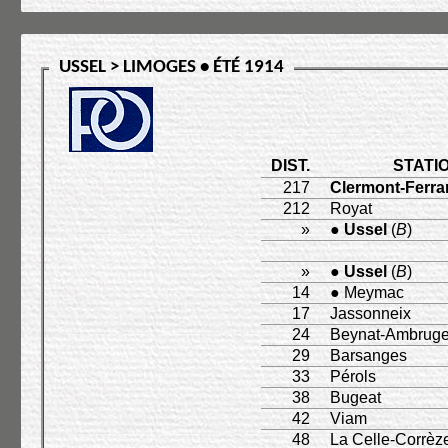
USSEL > LIMOGES • ÉTÉ 1914
DIST.
STATI
217
Clermont-Ferr
212
Royat
»
●
Ussel
(
B
)
»
●
Ussel
(
B
)
14
● Meymac
17
Jassonneix
24
Beynat-Ambruge
29
Barsanges
33
Pérols
38
Bugeat
42
Viam
48
La Celle-Corrèz