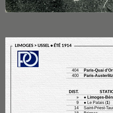
LIMOGES > USSEL • ÉTÉ 1914
404
Paris-Quai d'O
400
Paris-Austerlitz
DIST.
STATI
»
●
Limoges-Bén
9
● Le Palais (
1
)
14
Saint-Priest-Tau