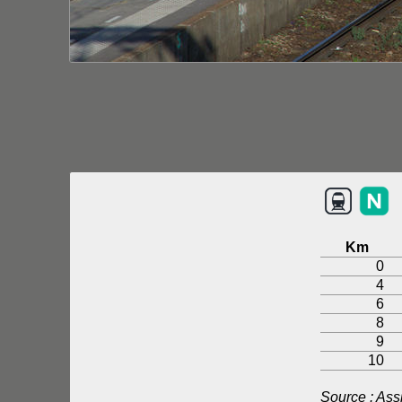
Km
0
4
6
8
9
10
Source : As