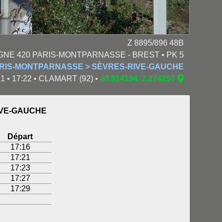
Z 8895/896 48B
IGNE 420 PARIS-MONTPARNASSE - BREST • PK 5
ARIS-MONTPARNASSE > SÈVRES-RIVE-GAUCHE
1 • 17:22 • CLAMART (92) •
48.814194, 2.274250
IVE-GAUCHE
Départ
17:16
17:21
17:23
17:27
17:29