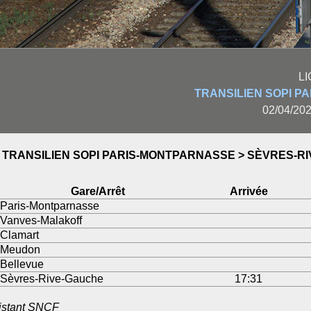
L
TRANSILIEN SOPI P
02/04/202
TRANSILIEN SOPI PARIS-MONTPARNASSE > SÈVRES-R
Gare/Arrêt
Arrivée
Paris-Montparnasse
Vanves-Malakoff
Clamart
Meudon
Bellevue
Sèvres-Rive-Gauche
17:31
sistant SNCF