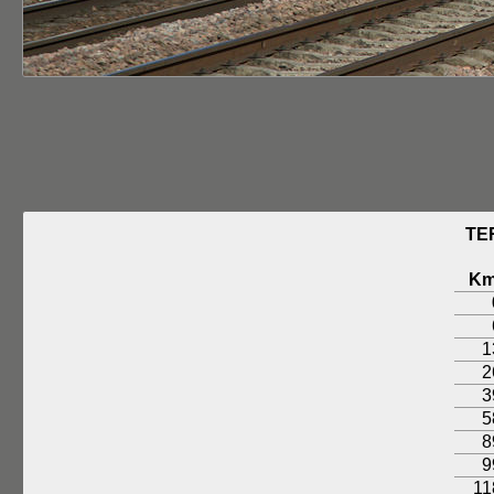
TE
K
1
2
3
5
8
9
11