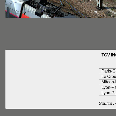
TGV IN
Paris-G
Le Cre
Mâcon-
Lyon-Pa
Lyon-Pe
Source :