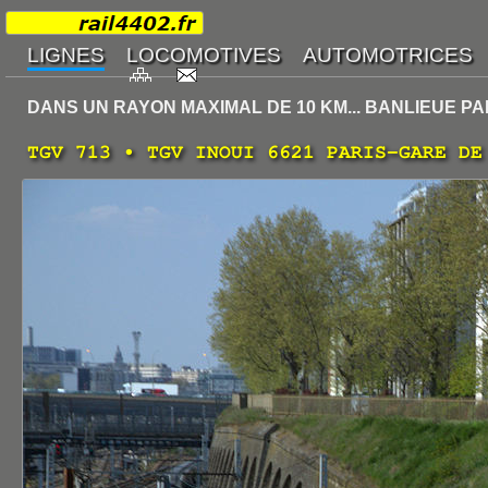
DANS UN RAYON MAXIMAL DE 10 KM... BANLIEUE PA
TGV 713 • TGV INOUI 6621 PARIS-GARE DE