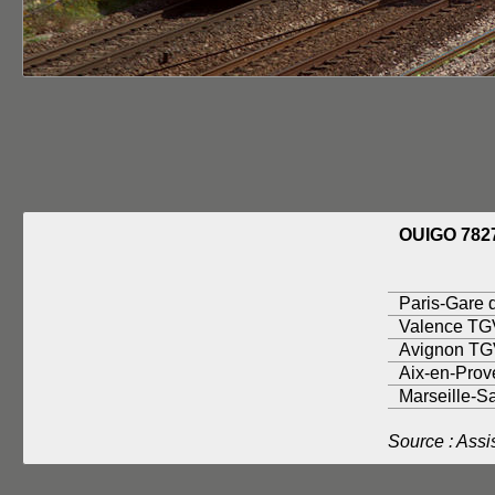
OUIGO 782
Paris-Gare 
Valence TG
Avignon T
Aix-en-Pro
Marseille-S
Source : Ass