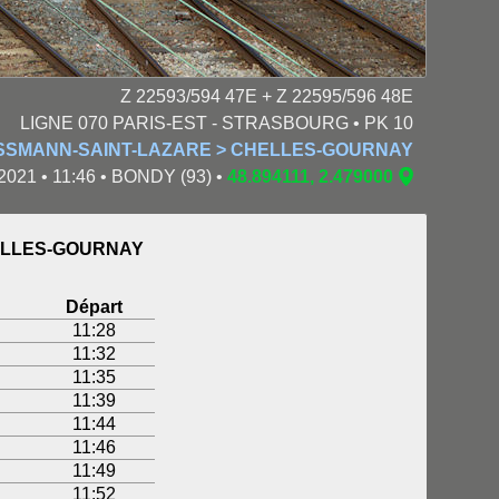
Z 22593/594 47E + Z 22595/596 48E
LIGNE 070 PARIS-EST - STRASBOURG • PK 10
USSMANN-SAINT-LAZARE > CHELLES-GOURNAY
2021 • 11:46 • BONDY (93) •
48.894111, 2.479000
HELLES-GOURNAY
Départ
11:28
11:32
11:35
11:39
11:44
11:46
11:49
11:52