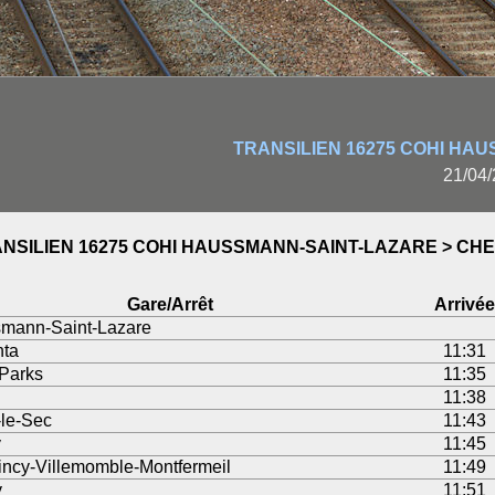
TRANSILIEN 16275 COHI HA
21/04/
NSILIEN 16275 COHI HAUSSMANN-SAINT-LAZARE > C
Gare/Arrêt
Arrivée
mann-Saint-Lazare
ta
11:31
Parks
11:35
n
11:38
-le-Sec
11:43
y
11:45
incy-Villemomble-Montfermeil
11:49
y
11:51