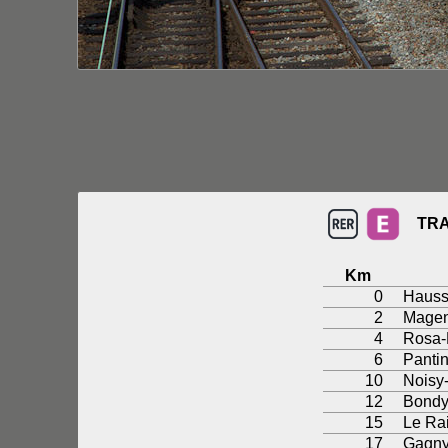
TRA
Km
0
Hauss
2
Magen
4
Rosa-
6
Panti
10
Noisy
12
Bond
15
Le Ra
17
Gagn