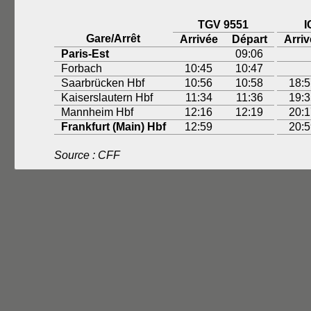
TGV 9551
I
Gare/Arrêt
Arrivée
Départ
Arriv
Paris-Est
09:06
Forbach
10:45
10:47
Saarbrücken Hbf
10:56
10:58
18:5
Kaiserslautern Hbf
11:34
11:36
19:3
Mannheim Hbf
12:16
12:19
20:1
Frankfurt (Main) Hbf
12:59
20:5
Source : CFF