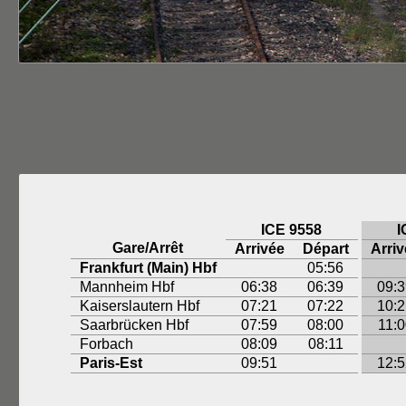
ICE 9558
I
Gare/Arrêt
Arrivée
Départ
Arriv
Frankfurt (Main) Hbf
05:56
Mannheim Hbf
06:38
06:39
09:3
Kaiserslautern Hbf
07:21
07:22
10:2
Saarbrücken Hbf
07:59
08:00
11:0
Forbach
08:09
08:11
Paris-Est
09:51
12:5