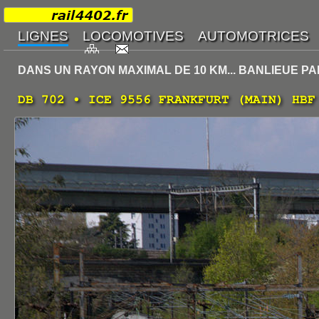
DANS UN RAYON MAXIMAL DE 10 KM... BANLIEUE PA
DB 702 • ICE 9556 FRANKFURT (MAIN) HBF