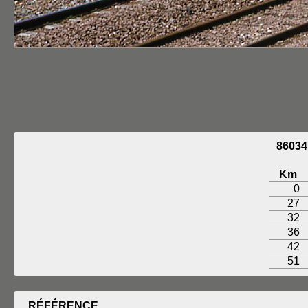
8603
Km
0
27
32
36
42
51
RÉFÉRENCE